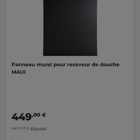
Panneau mural pour receveur de douche
MAUI
449
,00 €
dont 0,71 €
d’éco-part