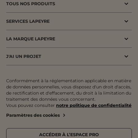
TOUS NOS PRODUITS
Bons plans
SERVICES LAPEYRE
Menuiserie porte & fenêtre
MaPrimeAdapt'
Cuisine & Electroménager
LA MARQUE LAPEYRE
MaPrimeRenov'
Salle de bains & WC
Lapeyre depuis 1931
Conseil à domicile
J'AI UN PROJET
Escalier, Rampe & Main-courante
Fiers d'être fabricants & distributeurs
Conseil en magasin
Votre projet pas à pas
Rangement, Dressing & Aménagement
Fabrication française
Atelier
Inspiration & Tendances
Conformément à la réglementation applicable en matière
Jardin & Extérieur
Engagements pour tous
de données personnelles, vous disposez d'un droit d'accès,
Financement
Préparer mon projet
Revêtement sol & mur
de rectification et d'effacement, du droit à la limitation du
Développement durable
traitement des données vous concernant.
Le paiement en plusieurs fois
Expertises & Tutoriels
Équipement & Outil
Vous pouvez consulter
notre politique de confidentialité
Recrutement
Le retrait des marchandises
Outils de configuration
Paramètres des cookies
Devenez franchisé
Livraison
Prise de rendez-vous
Nos magasins
Pose
Catalogue Lapeyre
ACCÉDER À L’ESPACE PRO