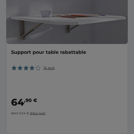
Support pour table rabattable
14 avis
64
,90 €
dont 0,24 €
d’éco-part