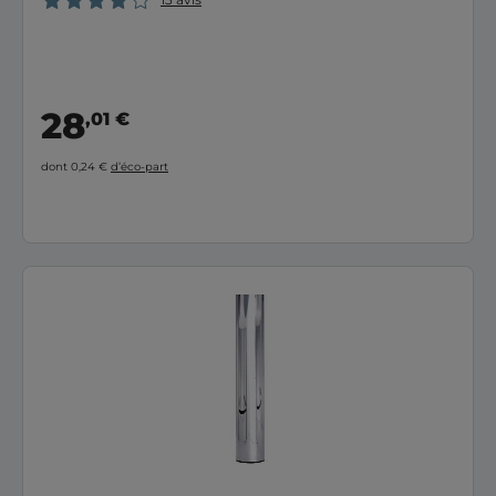
28
,01 €
dont 0,24 €
d’éco-part