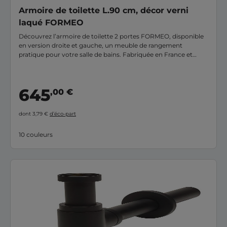
Armoire de toilette L.90 cm, décor verni
laqué FORMEO
Découvrez l’armoire de toilette 2 portes FORMEO, disponible
en version droite et gauche, un meuble de rangement
pratique pour votre salle de bains. Fabriquée en France et
garantie 10 ans, elle est dotée d’un large miroir s’étendant sur
toute sa façade. Une fois installée, vous ne pourrez plus vous
en passer !
645
,00 €
dont 3,79 €
d’éco-part
10 couleurs