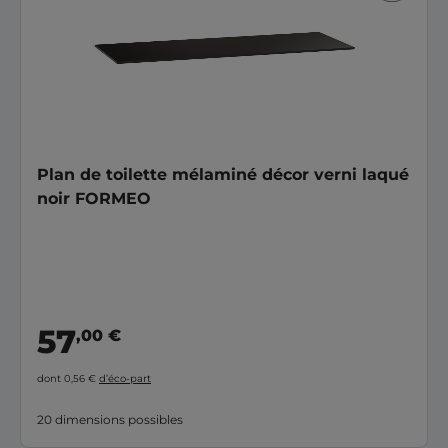
Plan de toilette mélaminé décor verni laqué
noir FORMEO
57
,00 €
dont 0,56 €
d’éco-part
20 dimensions possibles