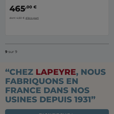
465
,00 €
dont 4,60 €
d’éco-part
9
sur 9
“CHEZ
LAPEYRE
, NOUS
FABRIQUONS EN
FRANCE DANS NOS
USINES DEPUIS 1931”