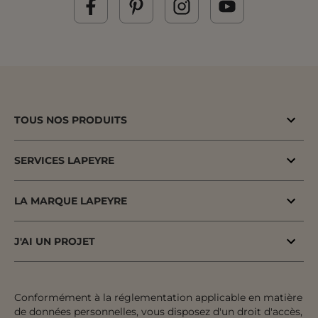
TOUS NOS PRODUITS
Bons plans
SERVICES LAPEYRE
Menuiserie porte & fenêtre
MaPrimeAdapt'
Cuisine & Electroménager
LA MARQUE LAPEYRE
MaPrimeRenov'
Salle de bains & WC
Lapeyre depuis 1931
Conseil à domicile
J'AI UN PROJET
Escalier, Rampe & Main-courante
Fiers d'être fabricants & distributeurs
Conseil en magasin
Votre projet pas à pas
Rangement, Dressing & Aménagement
Fabrication française
Atelier
Inspiration & Tendances
Conformément à la réglementation applicable en matière
Jardin & Extérieur
Engagements pour tous
de données personnelles, vous disposez d'un droit d'accès,
Financement