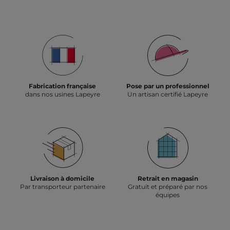
LA
LA
LA
LA
LA
LA
LA
LA
LA
LA
SLID
SLIDE
SLIDE
SLIDE
SLIDE
SLIDE
SLIDE
SLIDE
SLIDE
SLIDE
SLIDE
SLIDE
SUIV
PRÉCÉDENTE
1
2
3
4
5
6
7
8
9
10
Fabrication française
Pose par un professionnel
dans nos usines Lapeyre
Un artisan certifié Lapeyre
Livraison à domicile
Retrait en magasin
Par transporteur partenaire
Gratuit et préparé par nos
équipes