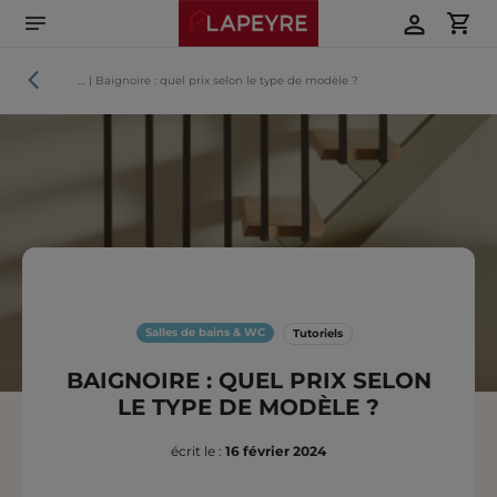
Aller
directement
au
contenu
Tutoriels
…
|
Baignoire : quel prix selon le type de modèle ?
Salles de bains & WC
Tutoriels
BAIGNOIRE : QUEL PRIX SELON
LE TYPE DE MODÈLE ?
écrit le :
16 février 2024