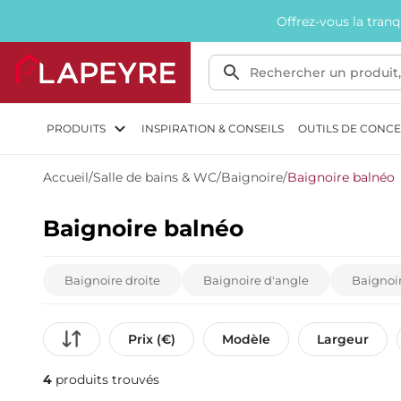
Offrez-vous la tran
PRODUITS
INSPIRATION & CONSEILS
OUTILS DE CONC
Accueil
/
Salle de bains & WC
/
Baignoire
/
Baignoire balnéo
Baignoire balnéo
Baignoire droite
Baignoire d'angle
Baignoir
Prix (€)
Modèle
Largeur
4
produits trouvés