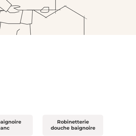
aignoire
Robinetterie
lanc
douche baignoire