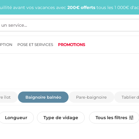
quillité avant vos vacances avec
200€ offerts
tous les 1 000€ d'a
EPTION
POSE ET SERVICES
PROMOTIONS
e îlot
Baignoire balnéo
Pare-baignoire
Tablier 
Longueur
Type de vidage
Tous les filtres