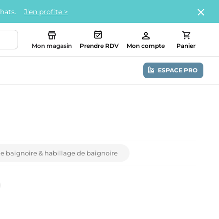
chats.
J'en profite >
Mon magasin
Prendre RDV
Mon compte
Panier
ESPACE PRO
de baignoire & habillage de baignoire