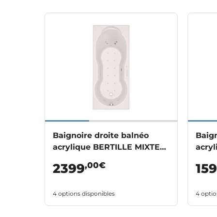
Baignoire droite balnéo
Baign
acrylique BERTILLE MIXTE
acry
PREMIUM
,00€
2399
15
4 options disponibles
4 optio