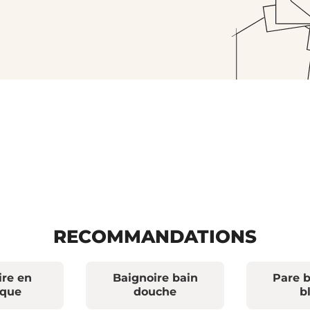
RECOMMANDATIONS
ire en
Baignoire bain
Pare b
ique
douche
b