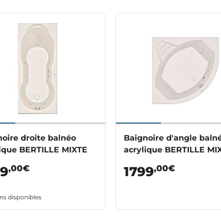
oire droite balnéo
Baignoire d'angle baln
lique BERTILLE MIXTE
acrylique BERTILLE MI
,00€
,00€
99
1799
ns disponibles