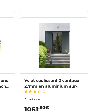
hone
Volet coulissant 2 vantaux
hone
27mm en aluminium sur-
(4)
mesure
À partir de
,60€
1061