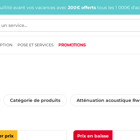
quillité avant vos vacances avec
200€ offerts
tous les 1 000€ d'a
EPTION
POSE ET SERVICES
PROMOTIONS
Catégorie de produits
Atténuation acoustique Rw
r prix
Prix en baisse