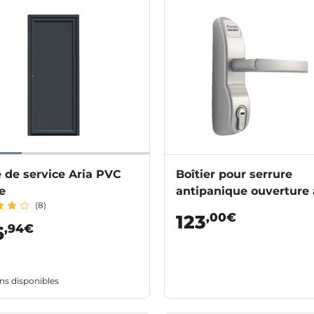
 de service Aria PVC
Boîtier pour serrure
e
antipanique ouverture 
(8)
béquille
,00€
123
,94€
6
ns disponibles