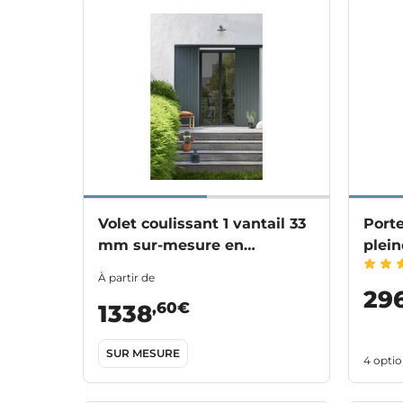
Volet coulissant 1 vantail 33
Porte
mm sur-mesure en
plein
aluminium
À partir de
29
,60€
1338
SUR MESURE
4 optio