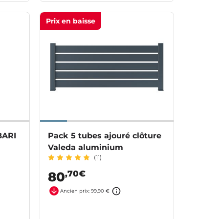
Prix en baisse
BARI
Pack 5 tubes ajouré clôture
Valeda aluminium
(11)
,70€
80
Ancien prix: 99,90 €