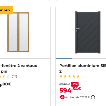
r prix
-fenêtre 2 vantaux
Portillon aluminium SI
 pin
2
(32)
(1)
,00€
9
-15%
699,00 €
,54€
594
Ancien prix: 797,21 €