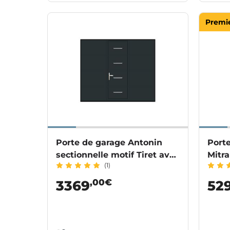
Premie
Porte de garage Antonin
Porte
sectionnelle motif Tiret avec
Mitra
(1)
portillon motorisée SOMFY
,00€
3369
52