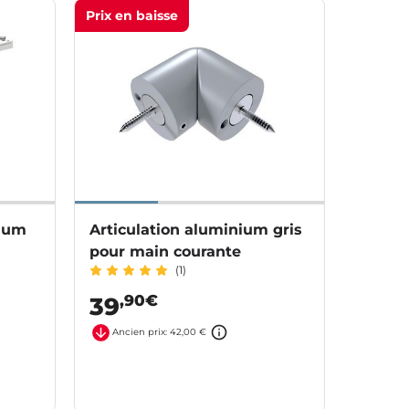
Prix en baisse
nium
Articulation aluminium gris
pour main courante
(1)
,90€
39
Ancien prix: 42,00 €