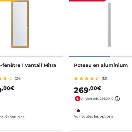
-fenêtre 1 vantail Mitra
Poteau en aluminium
(24)
(13)
,00€
,00€
9
269
Ancien prix: 299,00 €
Voir toutes les options
ns disponibles