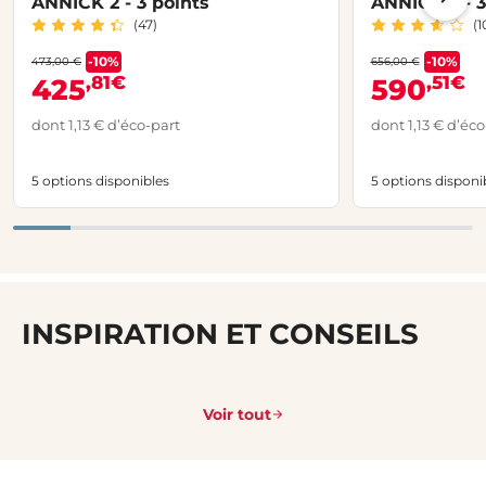
ANNICK 2 - 3 points
ANNICK 2 - 3
(47)
(1
-10%
-10%
473,00 €
656,00 €
,81€
,51€
425
590
dont 1,13 € d’éco-part
dont 1,13 € d’éco
5 options disponibles
5 options disponi
INSPIRATION ET CONSEILS
Voir tout