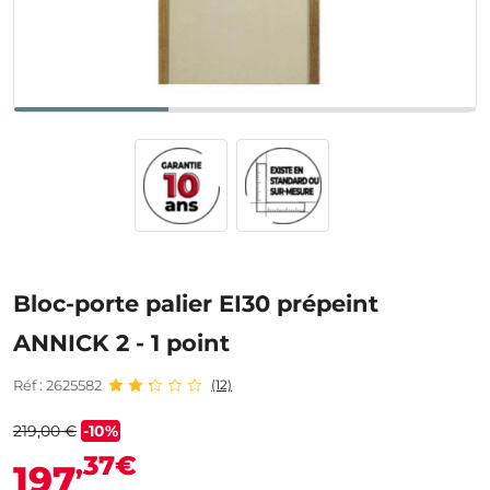
Bloc-porte palier EI30 prépeint
ANNICK 2 - 1 point
Réf : 2625582
(12)
219,00 €
-10%
,37€
197