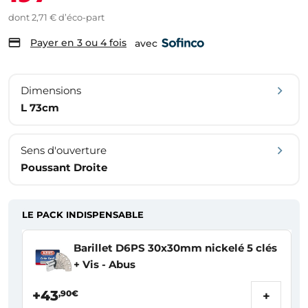
dont 2,71 € d’éco-part
Payer en 3 ou 4 fois
avec
Dimensions
L 73cm
Sens d'ouverture
Poussant Droite
LE PACK INDISPENSABLE
Barillet D6PS 30x30mm nickelé 5 clés
+ Vis - Abus
+43
,90€
+