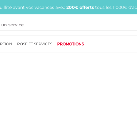
quillité avant vos vacances avec
200€ offerts
tous les 1 000€ d'a
EPTION
POSE ET SERVICES
PROMOTIONS