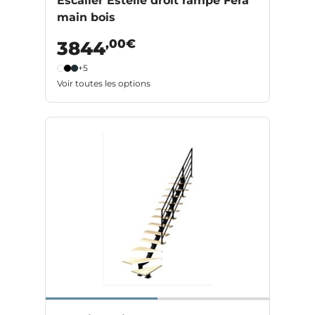
Escalier Estelle droit rampe Fera
main bois
,00€
3844
+5
Voir toutes les options