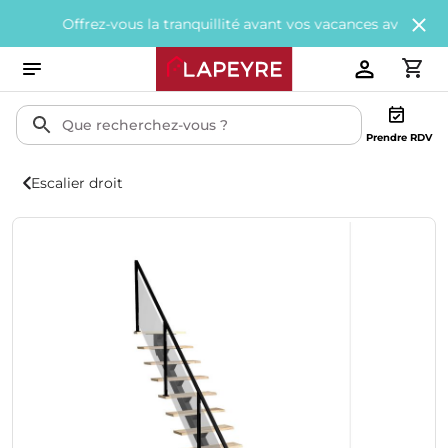
rez-vous la tranquillité avant vos vacances avec
200€ offerts
tou
Prendre RDV
Escalier droit