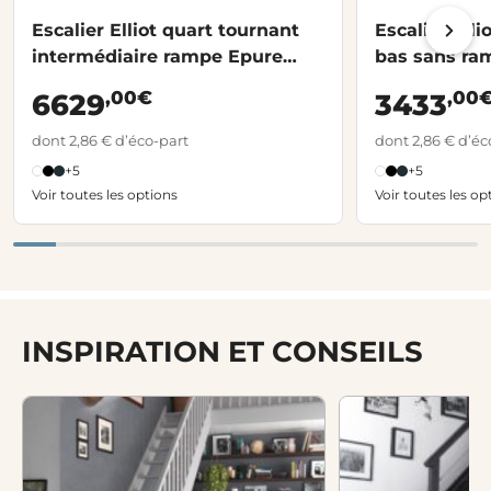
Escalier Elliot quart tournant
Escalier Elli
intermédiaire rampe Epure
bas sans ra
tubes
,00€
,00
6629
3433
dont 2,86 € d’éco-part
dont 2,86 € d’éc
+5
+5
Voir toutes les options
Voir toutes les op
INSPIRATION ET CONSEILS