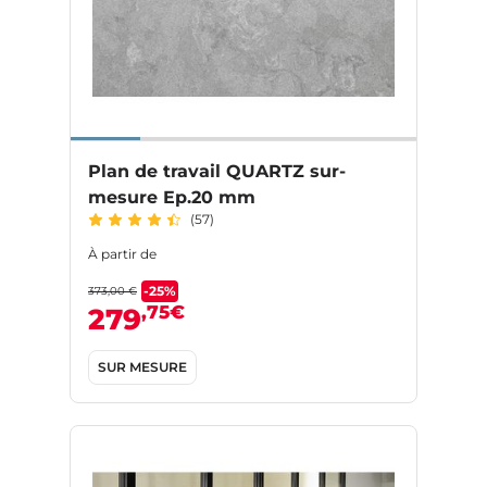
Plan de travail QUARTZ sur-
mesure Ep.20 mm
(57)
À partir de
-25%
373,00 €
,75€
279
SUR MESURE