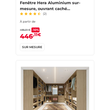
Fenêtre Hera Aluminium sur-
mesure, ouvrant caché
(2)
personnalisable
À partir de
-10%
495,01 €
,11€
446
SUR MESURE