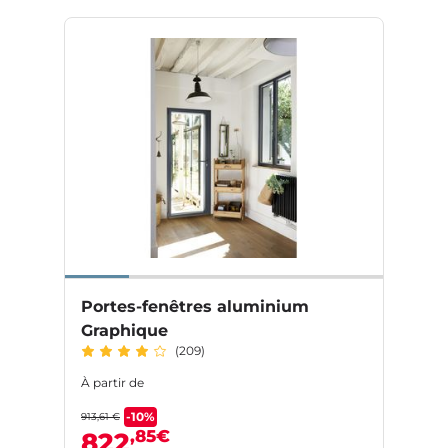
Portes-fenêtres aluminium
Graphique
(209)
À partir de
-10%
913,61 €
,85€
822