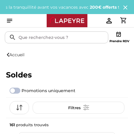
avant vos vacances avec
200€ offerts
tous les 1 000€ d'achats.
J
Prendre RDV
Accueil
Soldes
Promotions uniquement
Filtres
161
produits trouvés