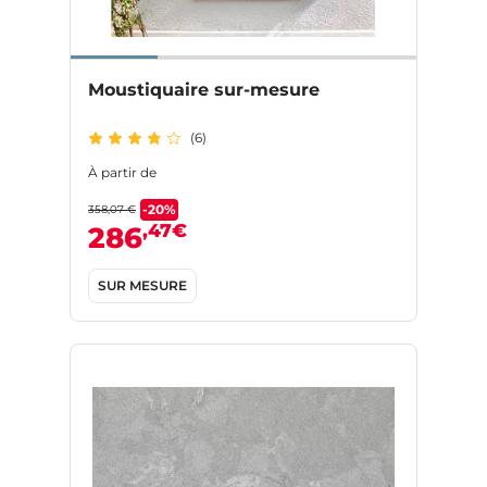
Moustiquaire sur-mesure
(6)
À partir de
-20%
358,07 €
,47€
286
SUR MESURE