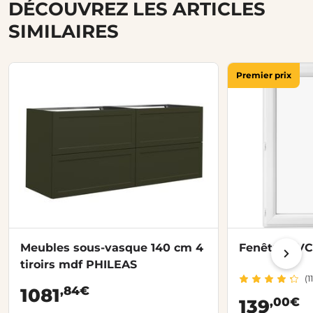
DÉCOUVREZ LES ARTICLES
SIMILAIRES
Premier prix
Meubles sous-vasque 140 cm 4
Fenêtre PVC
tiroirs mdf PHILEAS
(1
,84€
1081
,00€
139