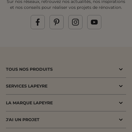
Sur nos réseaux, retrouvez nos actualités, nos inspirations
et nos conseils pour réaliser vos projets de rénovation.
TOUS NOS PRODUITS
Bons plans
SERVICES LAPEYRE
Menuiserie porte & fenêtre
MaPrimeAdapt'
Cuisine & Electroménager
LA MARQUE LAPEYRE
MaPrimeRenov'
Salle de bains & WC
Lapeyre depuis 1931
Conseil à domicile
J'AI UN PROJET
Escalier, Rampe & Main-courante
Fiers d'être fabricants & distributeurs
Conseil en magasin
Votre projet pas à pas