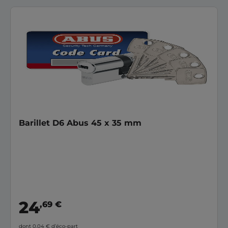
Barillet D6 Abus 45 x 35 mm
24
,69 €
dont 0,04 €
d’éco-part