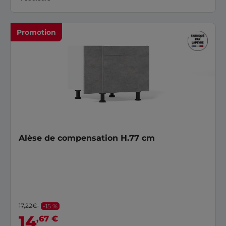
Promotion
Alèse de compensation H.77 cm
17,22€
-15 %
14
,67 €