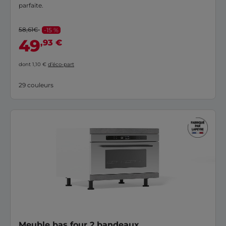
parfaite.
58,61€
-15 %
49
,93 €
dont 1,10 €
d’éco-part
29 couleurs
Meuble bas four 2 bandeaux