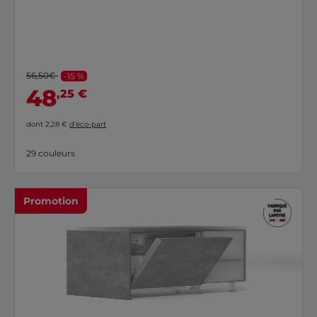
56,50€
-15 %
48
,25 €
dont 2,28 €
d’éco-part
29 couleurs
Promotion