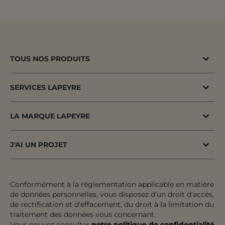
TOUS NOS PRODUITS
Bons plans
SERVICES LAPEYRE
Menuiserie porte & fenêtre
MaPrimeAdapt'
Cuisine & Electroménager
LA MARQUE LAPEYRE
MaPrimeRenov'
Salle de bains & WC
Lapeyre depuis 1931
Conseil à domicile
J'AI UN PROJET
Escalier, Rampe & Main-courante
Fiers d'être fabricants & distributeurs
Conseil en magasin
Votre projet pas à pas
Rangement, Dressing & Aménagement
Fabrication française
Atelier
Inspiration & Tendances
Conformément à la réglementation applicable en matière
Jardin & Extérieur
Engagements pour tous
de données personnelles, vous disposez d'un droit d'accès,
Financement
Préparer mon projet
Revêtement sol & mur
de rectification et d'effacement, du droit à la limitation du
Développement durable
traitement des données vous concernant.
Le paiement en plusieurs fois
Expertises & Tutoriels
Équipement & Outil
Vous pouvez consulter
notre politique de confidentialité