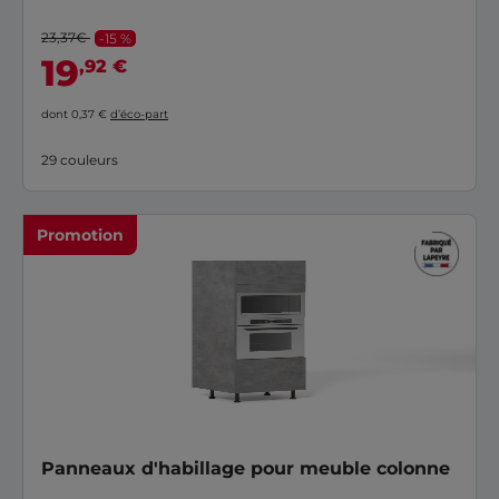
23,37€
-15 %
19
,92 €
dont 0,37 €
d’éco-part
29 couleurs
Promotion
Panneaux d'habillage pour meuble colonne