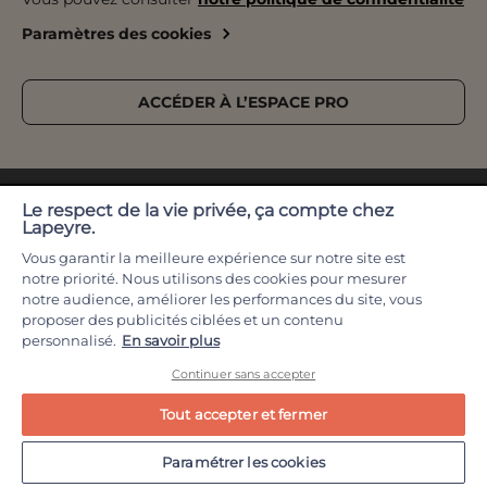
Recrutement
Le retrait des marchandises
Outils de configuration
Paramètres des cookies
Devenez franchisé
Livraison
Prise de rendez-vous
Nos magasins
Pose
Catalogue Lapeyre
ACCÉDER À L’ESPACE PRO
Service après-vente & Garantie
Le respect de la vie privée, ça compte chez
Lapeyre.
Vous garantir la meilleure expérience sur notre site est
notre priorité. Nous utilisons des cookies pour mesurer
© 2026 Lapeyre
CGV
notre audience, améliorer les performances du site, vous
proposer des publicités ciblées et un contenu
Conditions de nos offres en cours
Mentions légales
personnalisé.
En savoir plus
La garantie Lapeyre
Contact
Continuer sans accepter
Vos données et vos droits
Partenaires
Tout accepter et fermer
Index Egalité Professionnelle
FAQ
Déclaration des performances
Paramétrer les cookies