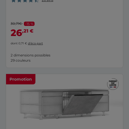
30,71€
-15 %
26
,21 €
dont 0,71 €
d’éco-part
2 dimensions possibles
29 couleurs
Promotion