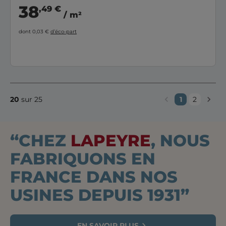
38
,49 €
/ m²
dont 0,03 €
d’éco-part
20
sur 25
1
2
“CHEZ
LAPEYRE
, NOUS
FABRIQUONS EN
FRANCE DANS NOS
USINES DEPUIS 1931”
EN SAVOIR PLUS