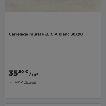
Carrelage mural FELICIA blanc 30X90
35
,90 €
/ m²
dont 0,03 €
d’éco-part