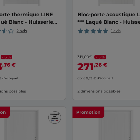
orte thermique LINE
Bloc-porte acoustique 
qué Blanc - Huisserie
*** Laqué Blanc - Huisse
90
2 avis
1 avis
319,00€
-15 %
-15 %
3
271
,76 €
,26 €
 €
d’éco-part
dont 0,73 €
d’éco-part
ions possibles
2 dimensions possibles
ion
Promotion