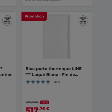
Promotion
**
Bloc-porte thermique LINE
antier
*** Laqué Blanc - Fin de
chantier
1 avis
609,00€
-15 %
517
,76 €