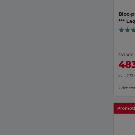
Bloc-p
*** La
90
569,00€
48
dont 0,73
2 dimens
Promot