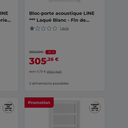
LINE
Bloc-porte acoustique LINE
rie
*** Laqué Blanc - Fin de
chantier
1 avis
359,00€
-15 %
305
,26 €
dont 0,73 €
d’éco-part
2 dimensions possibles
Promotion