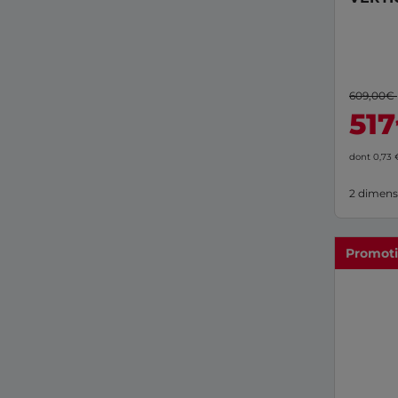
Huisse
609,00€
517
dont 0,73
2 dimens
Promot