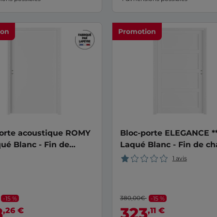
ion
Promotion
porte acoustique ROMY
Bloc-porte ELEGANCE *
qué Blanc - Fin de
Laqué Blanc - Fin de ch
er
1 avis
380,00€
-15 %
-15 %
8
323
,26 €
,11 €