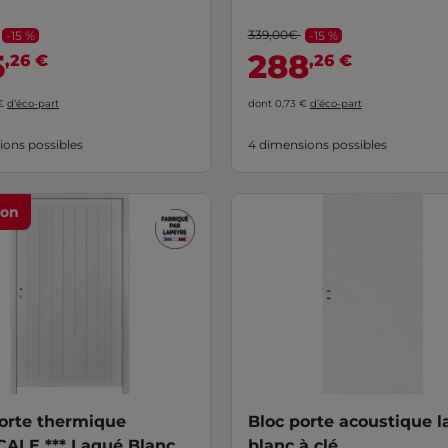
339,00€
-15 %
-15 %
5
288
,26 €
,26 €
 €
d’éco-part
dont 0,73 €
d’éco-part
ions possibles
4 dimensions possibles
ion
orte thermique
Bloc porte acoustique 
ALE *** Laqué Blanc -
blanc à clé