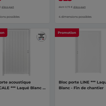
 €
d’éco-part
dont 0,73 €
d’éco-part
ions possibles
4 dimensions possibles
ion
Promotion
orte acoustique
Bloc porte LINE *** Laq
ALE *** Laqué Blanc -
Blanc - Fin de chantier
rie 90