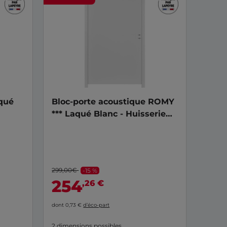
qué
Bloc-porte acoustique ROMY
*** Laqué Blanc - Huisserie
90
299,00€
-15 %
254
,26 €
dont 0,73 €
d’éco-part
2 dimensions possibles