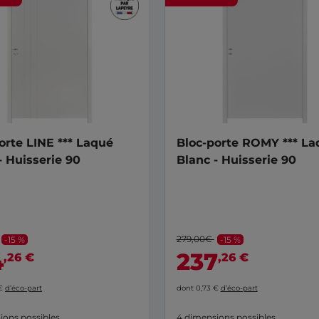
orte LINE *** Laqué
Bloc-porte ROMY *** La
- Huisserie 90
Blanc - Huisserie 90
279,00€
-15 %
-15 %
4
237
,26 €
,26 €
 €
d’éco-part
dont 0,73 €
d’éco-part
ions possibles
4 dimensions possibles