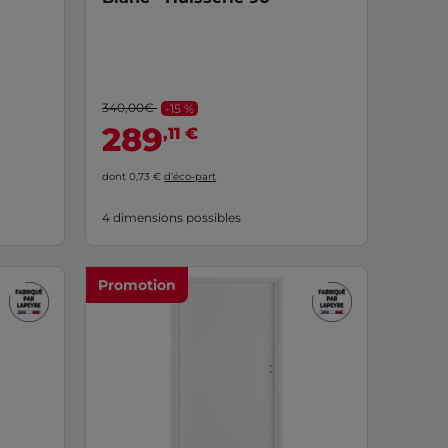
340,00€
-15 %
289
,11 €
dont 0,73 €
d’éco-part
4 dimensions possibles
Promotion