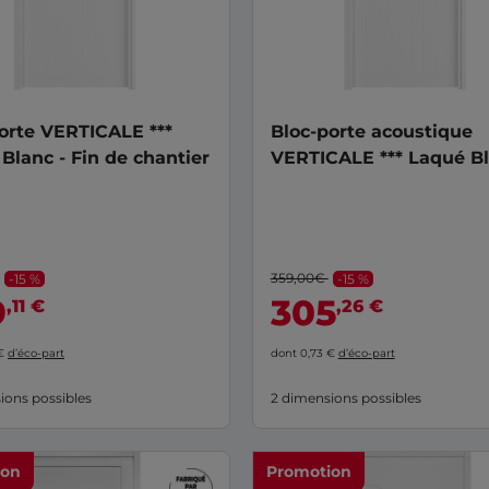
orte VERTICALE ***
Bloc-porte acoustique
Blanc - Fin de chantier
VERTICALE *** Laqué Bl
Fin de chantier
359,00€
-15 %
-15 %
9
305
,11 €
,26 €
 €
d’éco-part
dont 0,73 €
d’éco-part
ions possibles
2 dimensions possibles
ion
Promotion