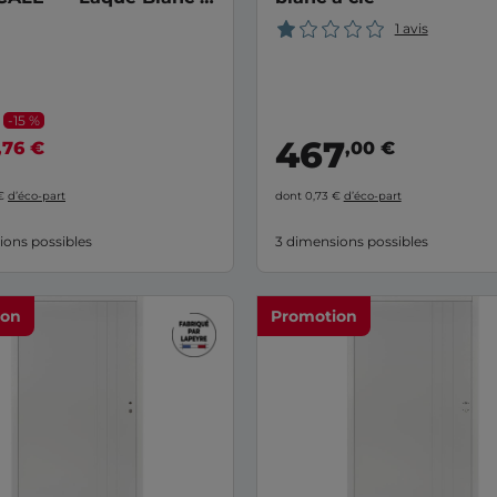
rie 90
1 avis
-15 %
467
,76 €
,00 €
 €
d’éco-part
dont 0,73 €
d’éco-part
ions possibles
3 dimensions possibles
ion
Promotion