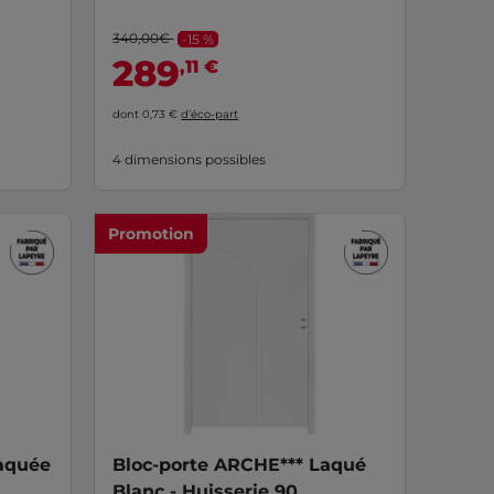
340,00€
-15 %
289
,11 €
dont 0,73 €
d’éco-part
4 dimensions possibles
Promotion
laquée
Bloc-porte ARCHE*** Laqué
Blanc - Huisserie 90