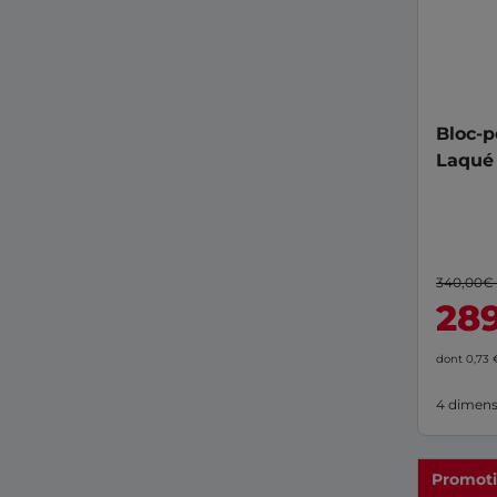
Bloc-p
Laqué 
340,00€
28
dont 0,73
4 dimens
Promot