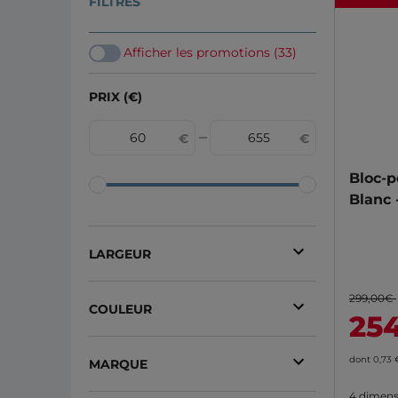
FILTRES
Afficher les promotions (33)
PRIX (€)
Bloc-p
Blanc 
LARGEUR
73 cm
(118)
299,00€
COULEUR
25
83 cm
(118)
Blanc
(106)
93 cm
(48)
dont 0,73
MARQUE
Blanc galet
(15)
63 cm
(41)
4 dimens