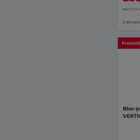
dont 0,73
2 dimens
Promot
Bloc-p
VERTIC
Huisse