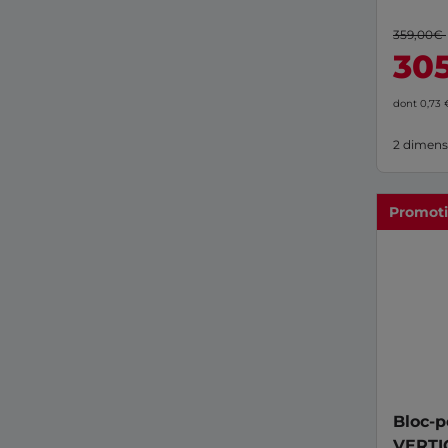
359,00€
30
dont 0,73
2 dimens
Promot
Bloc-p
VERTIC