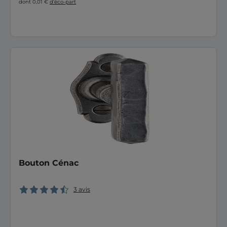
dont 0,01 €
d’éco-part
Bouton Cénac
3 avis