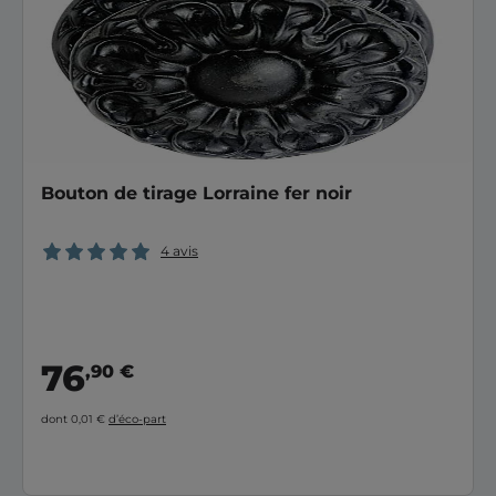
Bouton de tirage Lorraine fer noir
4 avis
76
,90 €
dont 0,01 €
d’éco-part