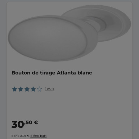
Bouton de tirage Atlanta blanc
1 avis
30
,50 €
dont 0,01 €
d’éco-part