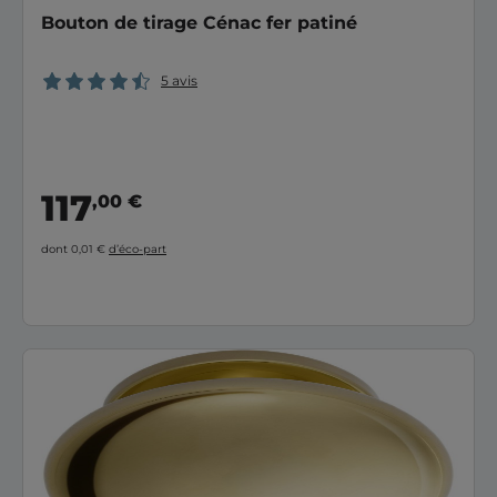
Bouton de tirage Cénac fer patiné
5 avis
117
,00 €
dont 0,01 €
d’éco-part