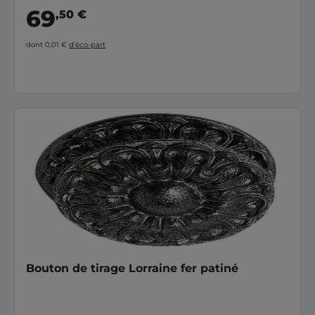
69
,50 €
dont 0,01 €
d’éco-part
Bouton de tirage Lorraine fer patiné