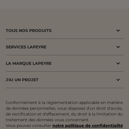
TOUS NOS PRODUITS
Bons plans
SERVICES LAPEYRE
Menuiserie porte & fenêtre
MaPrimeAdapt'
Cuisine & Electroménager
LA MARQUE LAPEYRE
MaPrimeRenov'
Salle de bains & WC
Lapeyre depuis 1931
Conseil à domicile
J'AI UN PROJET
Escalier, Rampe & Main-courante
Fiers d'être fabricants & distributeurs
Conseil en magasin
Votre projet pas à pas
Rangement, Dressing & Aménagement
Fabrication française
Atelier
Inspiration & Tendances
Conformément à la réglementation applicable en matière
Jardin & Extérieur
Engagements pour tous
de données personnelles, vous disposez d'un droit d'accès,
Financement
Préparer mon projet
Revêtement sol & mur
de rectification et d'effacement, du droit à la limitation du
Développement durable
traitement des données vous concernant.
Le paiement en plusieurs fois
Expertises & Tutoriels
Équipement & Outil
Vous pouvez consulter
notre politique de confidentialité
Recrutement