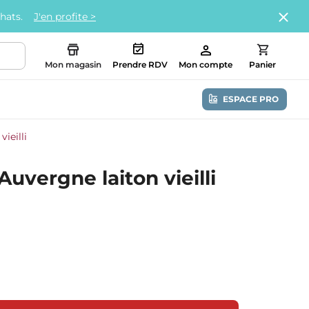
chats.
J'en profite >
Mon magasin
Prendre RDV
Mon compte
Panier
ESPACE PRO
ieilli
uvergne laiton vieilli