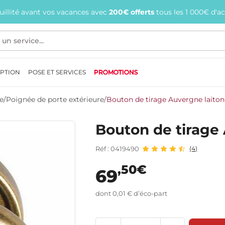
quillité avant vos vacances avec
200€ offerts
tous les 1 000€ d'a
EPTION
POSE ET SERVICES
PROMOTIONS
e
/
Poignée de porte extérieure
/
Bouton de tirage Auvergne laiton v
Bouton de tirage A
Réf : 0419490
(4)
,50€
69
dont 0,01 € d’éco-part