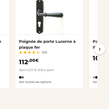
e
Poignée de porte Lucerne à
Poignée
plaque fer
INES à t
(25)
,
109
,00€
112
dont 0,01 € d’éco-part
Voir toutes les options
Voir toutes