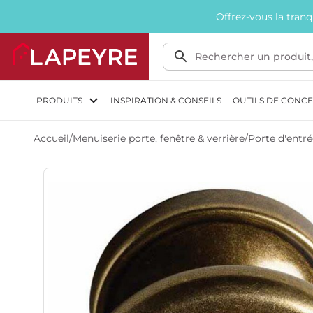
Offrez-vous la tran
PRODUITS
INSPIRATION & CONSEILS
OUTILS DE CONC
Accueil
/
Menuiserie porte, fenêtre & verrière
/
Porte d'entré