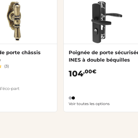
e porte châssis
Poignée de porte sécurisé
e
INES à double béquilles
(3)
,00€
104
d’éco-part
Voir toutes les options