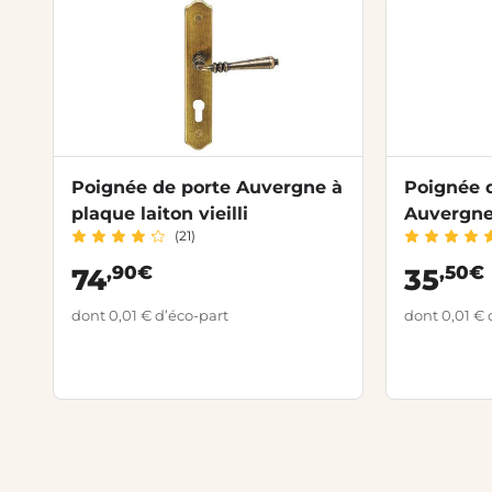
Poignée de porte Auvergne à
Poignée d
plaque laiton vieilli
Auvergn
(21)
,90€
,50€
74
35
dont 0,01 € d’éco-part
dont 0,01 € 