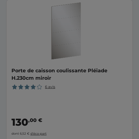
Porte de caisson coulissante Pléiade
H.230cm miroir
6 avis
130
,00 €
dont 6,52 €
d’éco-part