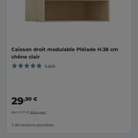
Caisson droit modulable Pléiade H.38 cm
chêne clair
4 avis
29
,90 €
dont 0,71 €
d’éco-part
3 dimensions possibles