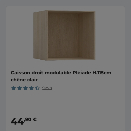
Caisson droit modulable Pléiade H.115cm
chêne clair
9 avis
44
,90 €