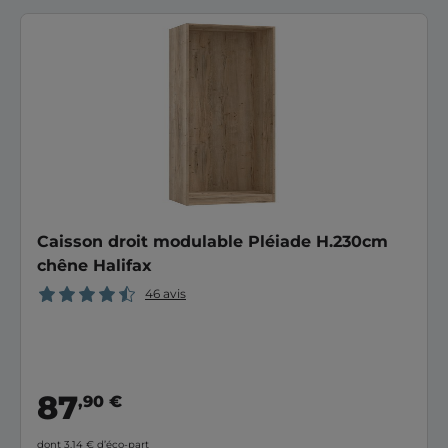
Caisson droit modulable Pléiade H.230cm
chêne Halifax
46 avis
87
,90 €
dont 3,14 €
d’éco-part