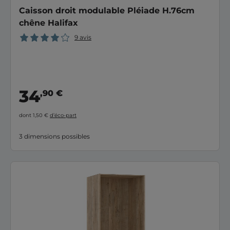
Caisson droit modulable Pléiade H.76cm
chêne Halifax
9 avis
34
,90 €
dont 1,50 €
d’éco-part
3 dimensions possibles