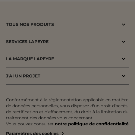
TOUS NOS PRODUITS
Bons plans
SERVICES LAPEYRE
Menuiserie porte & fenêtre
MaPrimeAdapt'
Cuisine & Electroménager
LA MARQUE LAPEYRE
MaPrimeRenov'
Salle de bains & WC
Lapeyre depuis 1931
Conseil à domicile
J'AI UN PROJET
Escalier, Rampe & Main-courante
Fiers d'être fabricants & distributeurs
Conseil en magasin
Votre projet pas à pas
Rangement, Dressing & Aménagement
Fabrication française
Atelier
Inspiration & Tendances
Conformément à la réglementation applicable en matière
Jardin & Extérieur
Engagements pour tous
de données personnelles, vous disposez d'un droit d'accès,
Financement
Préparer mon projet
Revêtement sol & mur
de rectification et d'effacement, du droit à la limitation du
Développement durable
traitement des données vous concernant.
Le paiement en plusieurs fois
Expertises & Tutoriels
Équipement & Outil
Vous pouvez consulter
notre politique de confidentialité
Recrutement
Le retrait des marchandises
Outils de configuration
Paramètres des cookies