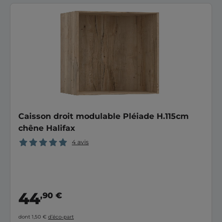
Caisson droit modulable Pléiade H.115cm
chêne Halifax
4 avis
44
,90 €
dont 1,50 €
d’éco-part