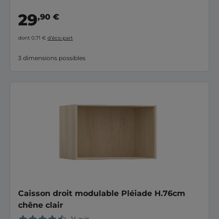
29
,90 €
dont 0,71 €
d’éco-part
3 dimensions possibles
Caisson droit modulable Pléiade H.76cm
chêne clair
14 avis