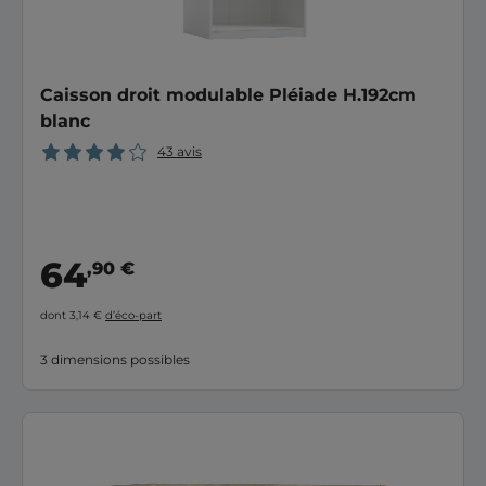
Caisson droit modulable Pléiade H.192cm
blanc
43 avis
64
,90 €
dont 3,14 €
d’éco-part
3 dimensions possibles