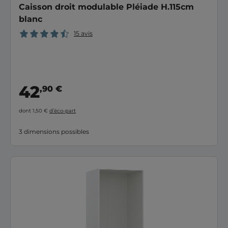
Caisson droit modulable Pléiade H.115cm
blanc
15 avis
42
,90 €
dont 1,50 €
d’éco-part
3 dimensions possibles