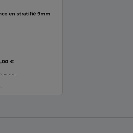
ce en stratifié 9mm
9
,00 €
€
d’éco-part
rs