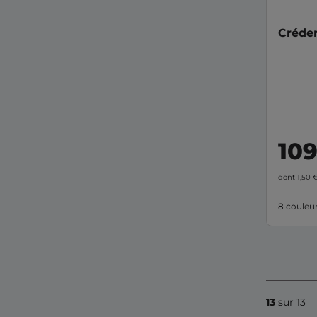
Créden
10
dont 1,50 
8 couleu
13
sur 13