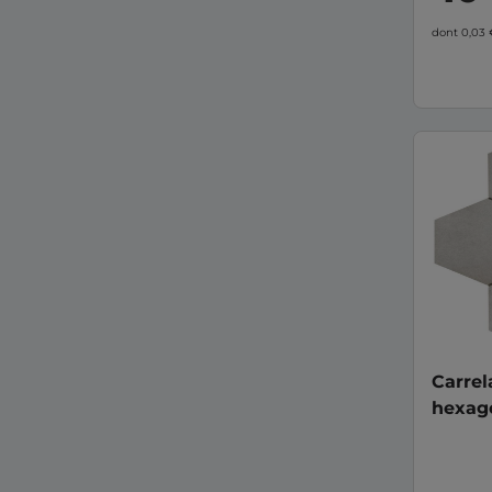
dont 0,03
Carrel
hexago