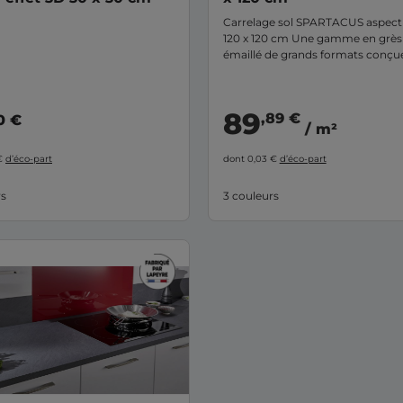
Carrelage sol SPARTACUS aspect
120 x 120 cm Une gamme en grès
émaillé de grands formats conçu
décorer avec originalité et exclusi
grâce à sa brillance et profondeu
types d'espaces.
89
,89 €
0 €
/ m²
 €
d’éco-part
dont 0,03 €
d’éco-part
rs
3 couleurs