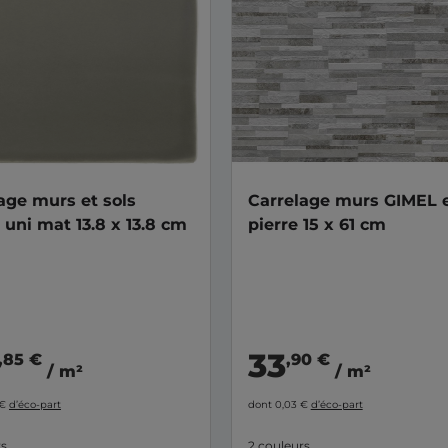
age murs et sols
Carrelage murs GIMEL e
uni mat 13.8 x 13.8 cm
pierre 15 x 61 cm
33
,85 €
,90 €
/ m²
/ m²
 €
d’éco-part
dont 0,03 €
d’éco-part
rs
2 couleurs