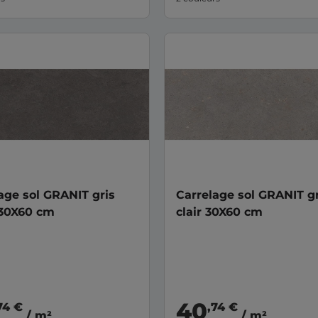
age sol GRANIT gris
Carrelage sol GRANIT gr
 30X60 cm
clair 30X60 cm
40
74 €
,74 €
/ m²
/ m²