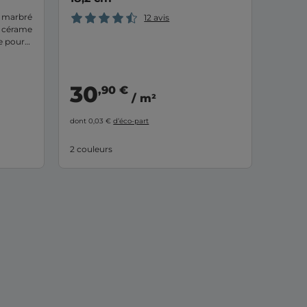
 marbré
12 avis
 cérame
e pour
vité
r tous
30
,90 €
/ m²
dont 0,03 €
d’éco-part
2 couleurs