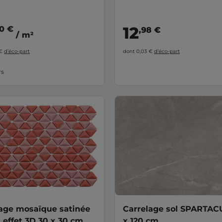
12
90 €
,98 €
/ m²
 €
d’éco-part
dont 0,03 €
d’éco-part
rs
age mosaïque satinée
Carrelage sol SPARTAC
effet 3D 30 x 30 cm
x 120 cm