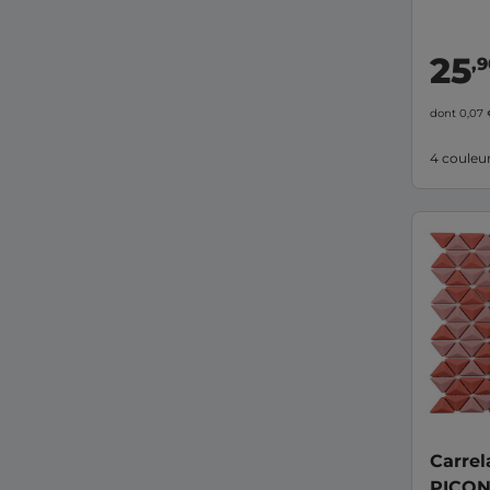
25
,
dont 0,07
4 couleu
Carrel
PICON 