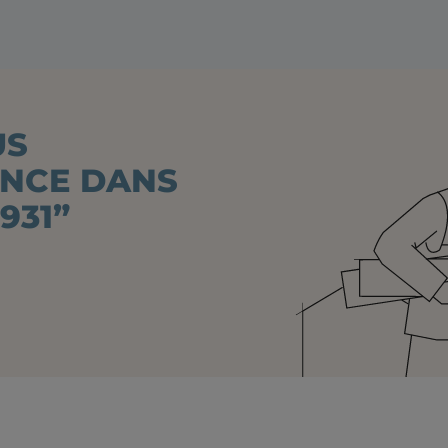
US
ANCE DANS
931”