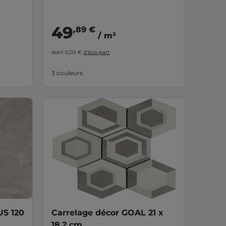
49
,89 €
/ m²
dont 0,03 €
d’éco-part
3 couleurs
US 120
Carrelage décor GOAL 21 x
18,2 cm