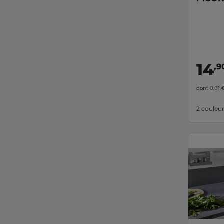
14
,9
dont 0,01
2 couleu