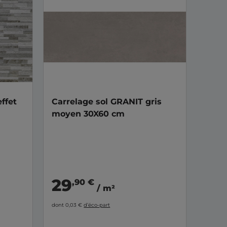
ffet
Carrelage sol GRANIT gris
moyen 30X60 cm
29
,90 €
/ m²
dont 0,03 €
d’éco-part