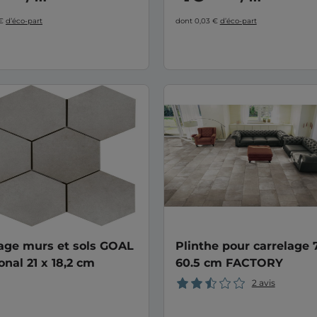
 €
d’éco-part
dont 0,03 €
d’éco-part
age murs et sols GOAL
Plinthe pour carrelage 7
nal 21 x 18,2 cm
60.5 cm FACTORY
2 avis