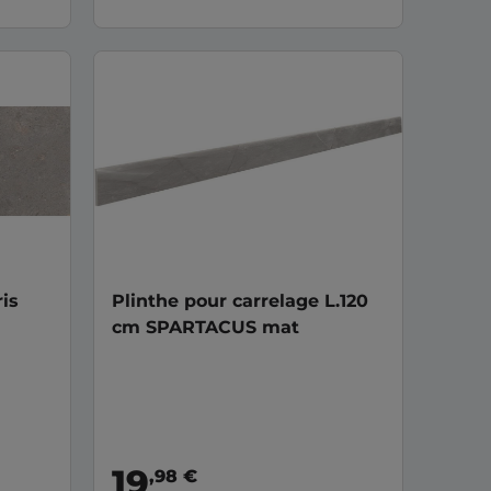
is
Plinthe pour carrelage L.120
cm SPARTACUS mat
19
,98 €