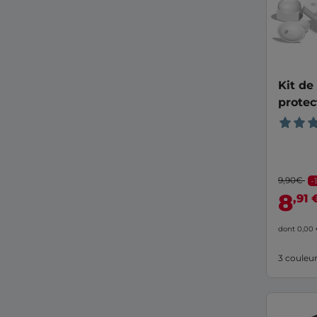
Kit de
protec
alumi
9,90€
-
8
,91 
dont 0,00
3 couleu