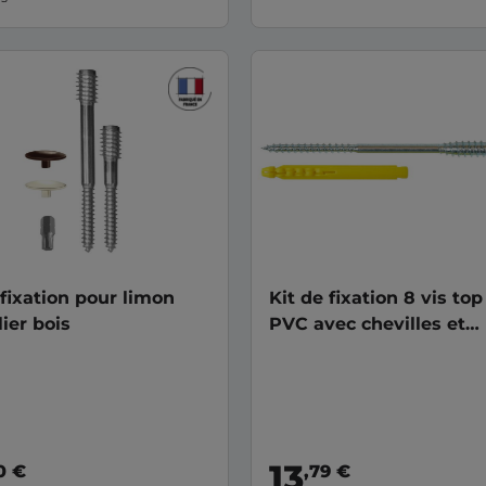
 fixation pour limon
Kit de fixation 8 vis top
lier bois
PVC avec chevilles et
capuchons
13
0 €
,79 €