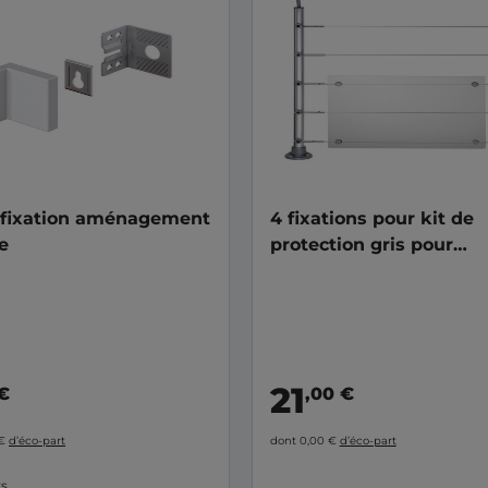
e fixation aménagement
4 fixations pour kit de
e
protection gris pour
balustrade Lycium
21
 €
,00 €
 €
d’éco-part
dont 0,00 €
d’éco-part
rs