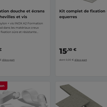
xation douche et écrans
Kit complet de fixation 
hevilles et vis
equerres
 nylon + vis INOX A2 Formation
d dans les matériaux creux
fixation sûre et résistante
e expansion dans les matériaux
15
€
,10 €
 €
d’éco-part
dont 0,00 €
d’éco-part
ion