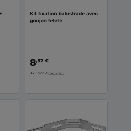
+
Kit fixation balustrade avec
goujon feleté
8
,52 €
dont 0,00 €
d’éco-part