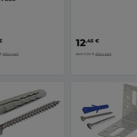
12
€
,45 €
 €
d’éco-part
dont 0,00 €
d’éco-part