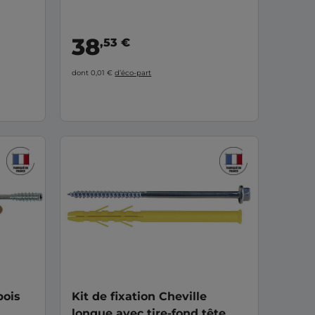
38
,53 €
dont 0,01 €
d’éco-part
bois
Kit de fixation Cheville
longue avec tire-fond tête