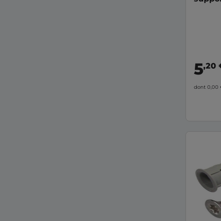
5
,20 
dont 0,00