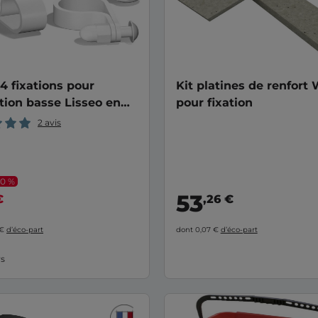
 4 fixations pour
Kit platines de renfort
tion basse Lisseo en
pour fixation
nium
2 avis
10 %
53
€
,26 €
 €
d’éco-part
dont 0,07 €
d’éco-part
rs