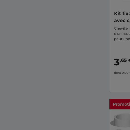
Kit fi
avec c
Cheville
d'un nœu
pour une 
Quadrupl
pleins
3
,65 
dont 0,00
Promot