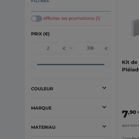
FILTRES
Afficher les promotions (1)
PRIX (€)
Kit d
Pléiad
COULEUR
Gris
(17)
MARQUE
7
Noir
(5)
,90
Lapeyre
(20)
Blanc
(2)
dont 0,02
MATERIAU
Orial
(3)
Gris anthracite
(2)
2 couleu