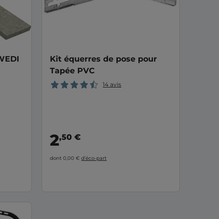
 WEDI
Kit équerres de pose pour
Tapée PVC
14 avis
2
,50 €
dont 0,00 €
d’éco-part