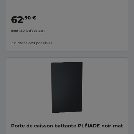
62
,90 €
dont 1,50 €
d’éco-part
2 dimensions possibles
Porte de caisson battante PLÉIADE noir mat