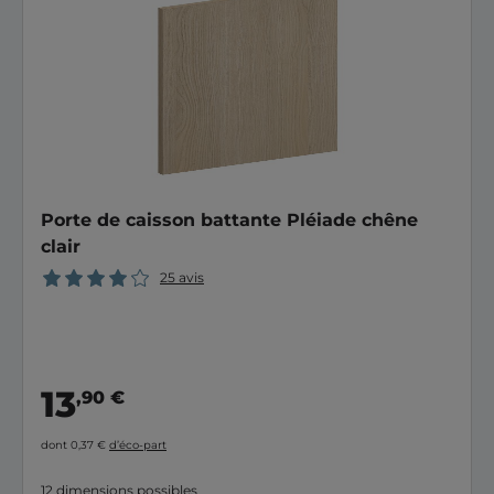
Porte de caisson battante Pléiade chêne
clair
25 avis
13
,90 €
dont 0,37 €
d’éco-part
12 dimensions possibles