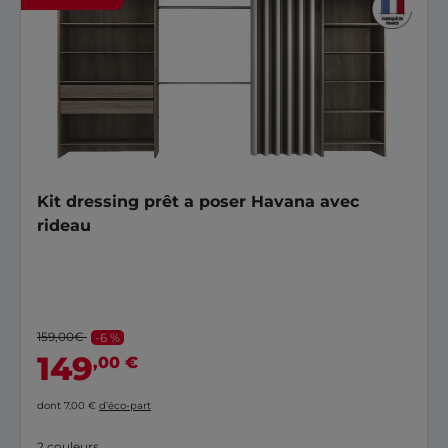
Kit dressing prêt a poser Havana avec
rideau
159,00€
-6 %
149
,00 €
dont 7,00 €
d’éco-part
2 couleurs