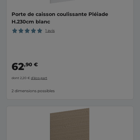
Porte de caisson coulissante Pléiade
H.230cm blanc
1 avis
62
,90 €
dont 2,20 €
d’éco-part
2 dimensions possibles