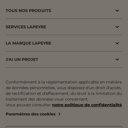
TOUS NOS PRODUITS
Bons plans
SERVICES LAPEYRE
Menuiserie porte & fenêtre
MaPrimeAdapt'
Cuisine & Electroménager
LA MARQUE LAPEYRE
MaPrimeRenov'
Salle de bains & WC
Lapeyre depuis 1931
Conseil à domicile
J'AI UN PROJET
Escalier, Rampe & Main-courante
Fiers d'être fabricants & distributeurs
Conseil en magasin
Votre projet pas à pas
Rangement, Dressing & Aménagement
Fabrication française
Atelier
Inspiration & Tendances
Conformément à la réglementation applicable en matière
Jardin & Extérieur
Engagements pour tous
de données personnelles, vous disposez d'un droit d'accès,
Financement
Préparer mon projet
Revêtement sol & mur
de rectification et d'effacement, du droit à la limitation du
Développement durable
traitement des données vous concernant.
Le paiement en plusieurs fois
Expertises & Tutoriels
Équipement & Outil
Vous pouvez consulter
notre politique de confidentialité
Recrutement
Le retrait des marchandises
Outils de configuration
Paramètres des cookies
Devenez franchisé
Livraison
Prise de rendez-vous
Nos magasins