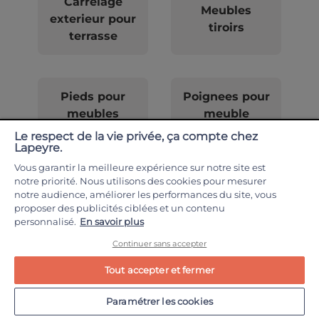
Carrelage
Meubles
exterieur pour
tiroirs
terrasse
Pieds pour
Poignees pour
meubles
meuble
Le respect de la vie privée, ça compte chez
Lapeyre.
Vous garantir la meilleure expérience sur notre site est
Lames pour
Profile de
notre priorité. Nous utilisons des cookies pour mesurer
terrasse
finition noir
notre audience, améliorer les performances du site, vous
proposer des publicités ciblées et un contenu
personnalisé.
En savoir plus
Continuer sans accepter
Porte
Meuble salle
recoupable en
Tout accepter et fermer
de bain mdf
hauteur
Paramétrer les cookies