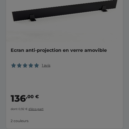
Ecran anti-projection en verre amovible
1 avis
136
,00 €
dont 0,92 €
d’éco-part
2 couleurs