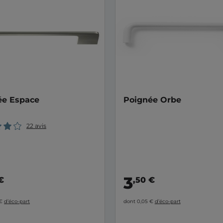
ée Espace
Poignée Orbe
22 avis
3
€
,50 €
 €
d’éco-part
dont 0,05 €
d’éco-part