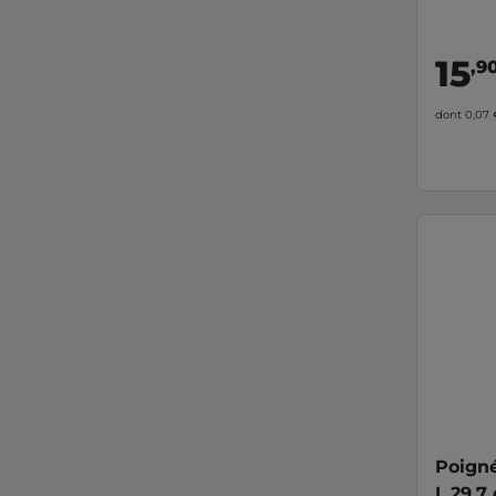
15
,9
dont 0,07
Poign
L.29,7