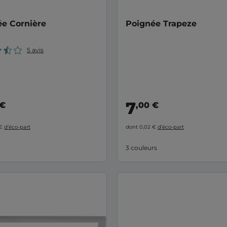
e Cornière
Poignée Trapeze
5 avis
7
 €
,00 €
 €
d’éco-part
dont 0,02 €
d’éco-part
3 couleurs