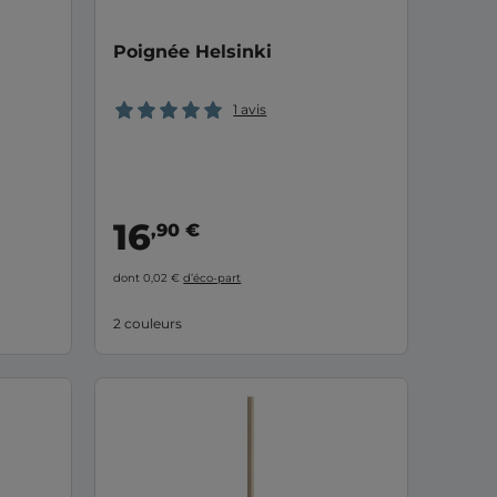
Poignée Helsinki
1 avis
16
,90 €
dont 0,02 €
d’éco-part
2 couleurs