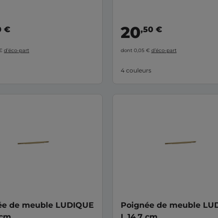
20
0 €
,50 €
 €
d’éco-part
dont 0,05 €
d’éco-part
4 couleurs
ée de meuble LUDIQUE
Poignée de meuble LU
 cm
L.14,7 cm