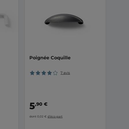
Poignée Coquille
7 avis
5
,90 €
dont 0,02 €
d’éco-part