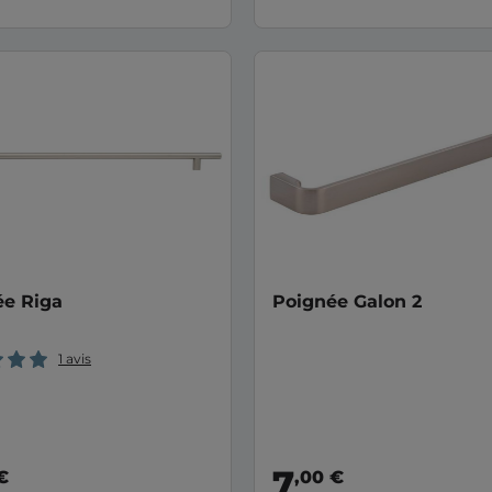
ée Riga
Poignée Galon 2
1 avis
7
€
,00 €