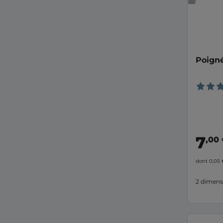
Poign
7
,00
dont 0,05
2 dimens