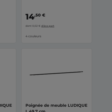
14
,50 €
dont 0,02 €
d’éco-part
4 couleurs
DIQUE
Poignée de meuble LUDIQUE
L.49,7 cm