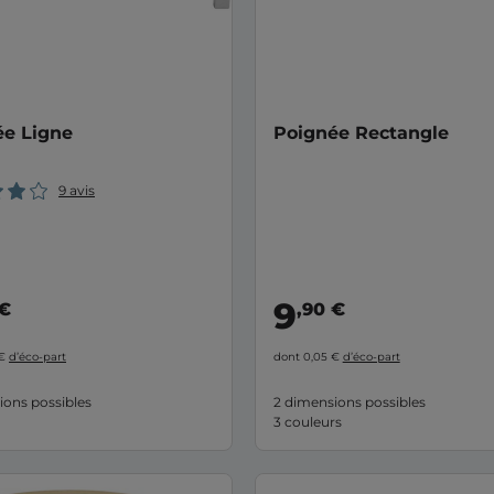
ée Ligne
Poignée Rectangle
9 avis
9
 €
,90 €
 €
d’éco-part
dont 0,05 €
d’éco-part
ions possibles
2 dimensions possibles
3 couleurs