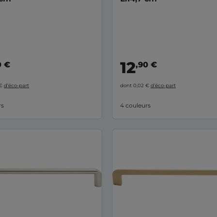
12
0 €
,90 €
 €
d’éco-part
dont 0,02 €
d’éco-part
rs
4 couleurs