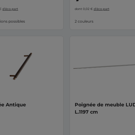
 €
d’éco-part
dont 0,02 €
d’éco-part
ions possibles
2 couleurs
ée Antique
Poignée de meuble LU
L.1197 cm