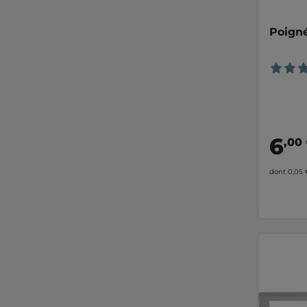
Poigné
6
,00
dont 0,05