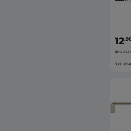
12
,9
dont 0,02
4 couleu