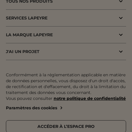
TOUS NOS PRODUITS
Bons plans
SERVICES LAPEYRE
Menuiserie porte & fenêtre
MaPrimeAdapt'
Cuisine & Electroménager
LA MARQUE LAPEYRE
MaPrimeRenov'
Salle de bains & WC
Lapeyre depuis 1931
Conseil à domicile
J'AI UN PROJET
Escalier, Rampe & Main-courante
Fiers d'être fabricants & distributeurs
Conseil en magasin
Votre projet pas à pas
Rangement, Dressing & Aménagement
Fabrication française
Atelier
Inspiration & Tendances
Conformément à la réglementation applicable en matière
Jardin & Extérieur
Engagements pour tous
de données personnelles, vous disposez d'un droit d'accès,
Financement
Préparer mon projet
Revêtement sol & mur
de rectification et d'effacement, du droit à la limitation du
Développement durable
traitement des données vous concernant.
Le paiement en plusieurs fois
Expertises & Tutoriels
Équipement & Outil
Vous pouvez consulter
notre politique de confidentialité
Recrutement
Le retrait des marchandises
Outils de configuration
Paramètres des cookies
Devenez franchisé
Livraison
Prise de rendez-vous
Nos magasins
Pose
Catalogue Lapeyre
ACCÉDER À L’ESPACE PRO