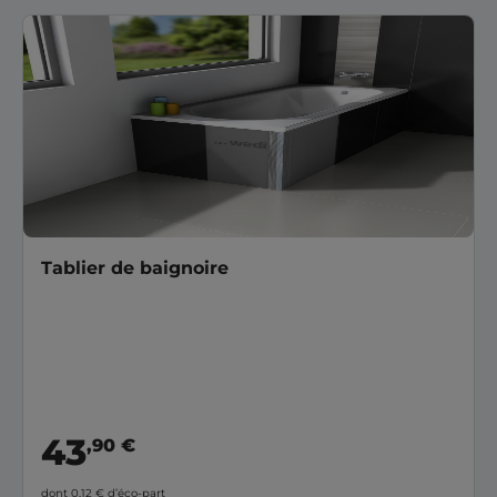
Tablier de baignoire
43
,90 €
dont 0,12 €
d’éco-part