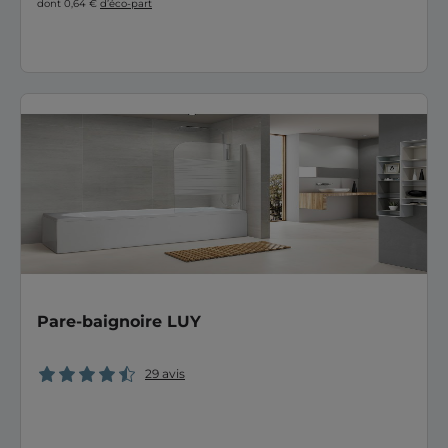
dont 0,64 €
d’éco-part
Pare-baignoire LUY
29 avis