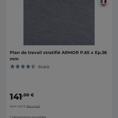
Plan de travail stratifié ARMOR P.65 x Ep.38
mm
84 avis
141
,00 €
dont 4,20 €
d’éco-part
2 dimensions possibles