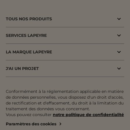
TOUS NOS PRODUITS
Bons plans
SERVICES LAPEYRE
Menuiserie porte & fenêtre
MaPrimeAdapt'
Cuisine & Electroménager
LA MARQUE LAPEYRE
MaPrimeRenov'
Salle de bains & WC
Lapeyre depuis 1931
Conseil à domicile
J'AI UN PROJET
Escalier, Rampe & Main-courante
Fiers d'être fabricants & distributeurs
Conseil en magasin
Votre projet pas à pas
Rangement, Dressing & Aménagement
Fabrication française
Atelier
Inspiration & Tendances
Conformément à la réglementation applicable en matière
Jardin & Extérieur
Engagements pour tous
de données personnelles, vous disposez d'un droit d'accès,
Financement
Préparer mon projet
Revêtement sol & mur
de rectification et d'effacement, du droit à la limitation du
Développement durable
traitement des données vous concernant.
Le paiement en plusieurs fois
Expertises & Tutoriels
Équipement & Outil
Vous pouvez consulter
notre politique de confidentialité
Recrutement
Le retrait des marchandises
Outils de configuration
Paramètres des cookies
Devenez franchisé