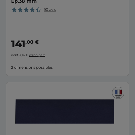
Ep.38 mm
90 avis
141
,00 €
dont 3,14 €
d’éco-part
2 dimensions possibles