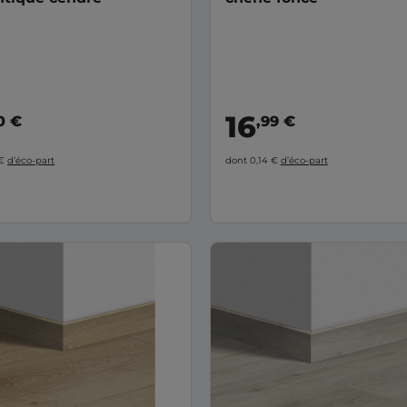
16
0 €
,99 €
 €
d’éco-part
dont 0,14 €
d’éco-part