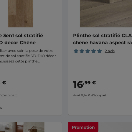
 3en1 sol stratifié
Plinthe sol stratifié CL
O décor Chêne
chêne havana aspect r
liser avec soin la pose de votre
2 avis
nt de sol stratifié STUDIO décor
oisissez cette plinthe
nt sécable en 3 hauteurs
s et déclinée en 3 finitions.
16
3 €
,99 €
€
d’éco-part
dont 0,14 €
d’éco-part
rs
Promotion