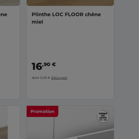
êne
Plinthe LOC FLOOR chêne
miel
16
,90 €
dont 0,06 €
d’éco-part
Promotion