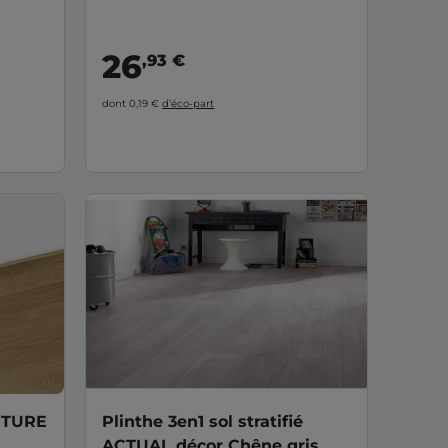
26
,93 €
dont 0,19 €
d’éco-part
APTURE
Plinthe 3en1 sol stratifié
ACTUAL décor Chêne gris