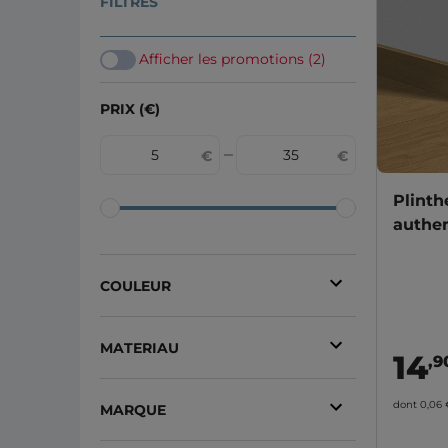
FILTRES
Afficher les promotions (2)
PRIX (€)
Plint
authen
COULEUR
Naturel
(10)
MATERIAU
14
Blanc
(3)
,9
Mdf
(17)
Aluminium
(2)
dont 0,06
MARQUE
Pvc
(5)
Bleu cobalt
(2)