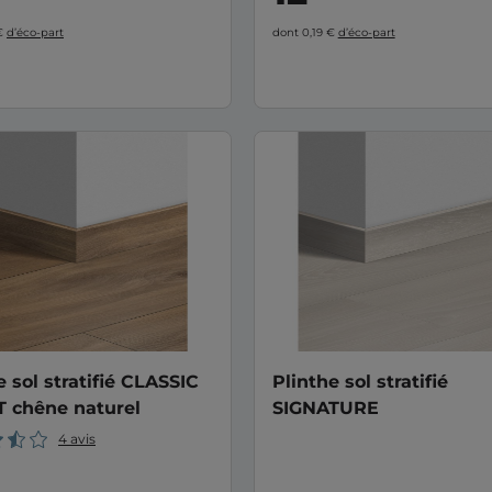
 €
d’éco-part
dont 0,19 €
d’éco-part
e sol stratifié CLASSIC
Plinthe sol stratifié
 chêne naturel
SIGNATURE
4 avis