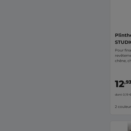
Plinthe
STUDI
Pour fina
revêteme
chêne, ch
facileme
différente
12
,9
dont 0,19 
2 couleu