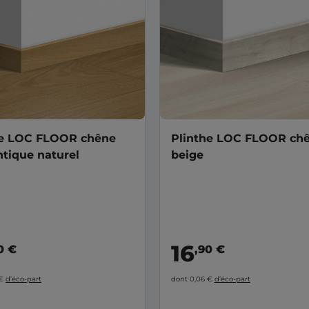
he LOC FLOOR chêne
Plinthe LOC FLOOR ch
tique naturel
beige
16
0 €
,90 €
 €
d’éco-part
dont 0,06 €
d’éco-part