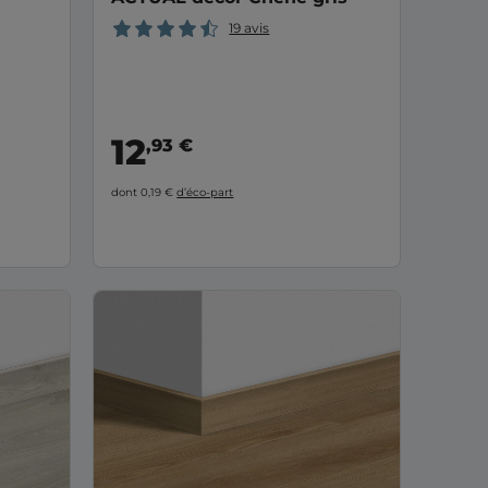
19 avis
12
,93 €
dont 0,19 €
d’éco-part