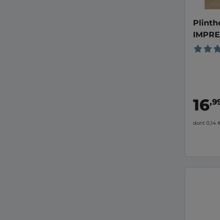
Plinthe
IMPRE
beige
16
,9
dont 0,14