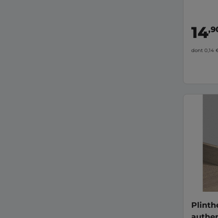
14
,9
dont 0,14
Plint
authe