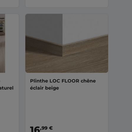
é
Plinthe LOC FLOOR chêne
turel
éclair beige
16
,99 €