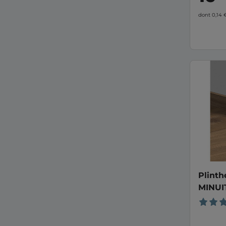
dont 0,14
Plinth
MINUIT