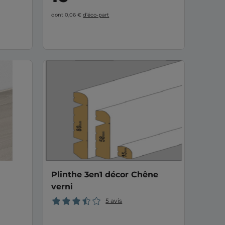
dont 0,06 €
d’éco-part
Plinthe 3en1 décor Chêne
verni
5 avis