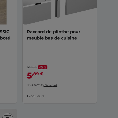
ASSIC
Raccord de plinthe pour
aboté
meuble bas de cuisine
6,92€
-15 %
5
,89 €
dont 0,02 €
d’éco-part
13 couleurs