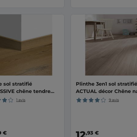
 sol stratifié
Plinthe 3en1 sol stratifi
SSIVE chêne tendre
ACTUAL décor Chêne na
l
1 avis
9 avis
12
9 €
,93 €