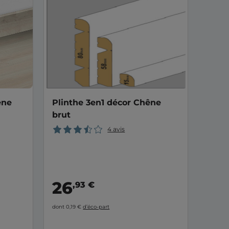
êne
Plinthe 3en1 décor Chêne
brut
4 avis
26
,93 €
dont 0,19 €
d’éco-part