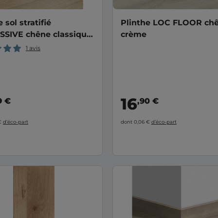
 sol stratifié
Plinthe LOC FLOOR ch
SSIVE chêne classique
crème
1 avis
16
9 €
,90 €
 €
d’éco-part
dont 0,06 €
d’éco-part