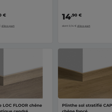
14
0 €
,90 €
 €
d’éco-part
dont 0,14 €
d’éco-part
he LOC FLOOR chêne
Plinthe sol stratifié C
ntique cendré
chêne foncé