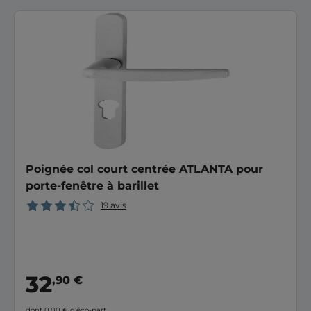
Poignée col court centrée ATLANTA pour
porte-fenêtre à barillet
19 avis
32
,90 €
dont 0,00 €
d’éco-part