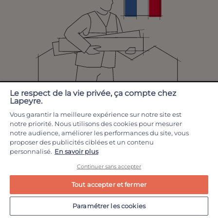
Le respect de la vie privée, ça compte chez
Lapeyre.
Vous garantir la meilleure expérience sur notre site est
notre priorité. Nous utilisons des cookies pour mesurer
RECOMMANDATIONS
notre audience, améliorer les performances du site, vous
proposer des publicités ciblées et un contenu
personnalisé.
En savoir plus
Poignees de
Poignees pour
Continuer sans accepter
porte interieur
meuble
Tout accepter et fermer
Paramétrer les cookies
Poignees pour