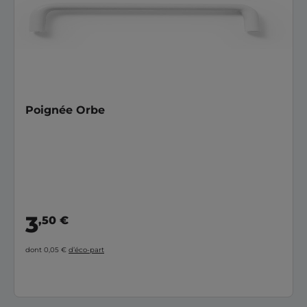
Poignée Orbe
3
,50 €
dont 0,05 €
d’éco-part