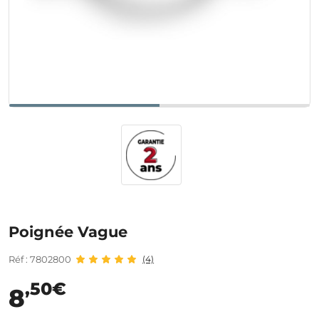
Poignée Vague
Réf : 7802800
(4)
,50€
8