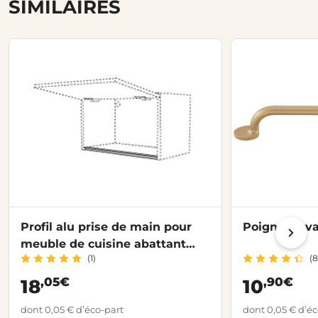
SIMILAIRES
Profil alu prise de main pour
Poignée Ova
meuble de cuisine abattant
(1)
(8
ZEN
,05€
,90€
18
10
dont 0,05 € d’éco-part
dont 0,05 € d’éc