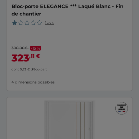
Bloc-porte ELEGANCE *** Laqué Blanc - Fin
de chantier
1 avis
380,00€
-15 %
323
,11 €
dont 0,73 €
d’éco-part
4 dimensions possibles