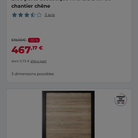
chantier chêne
3 avis
519,00€
-10 %
467
,17 €
dont 0,73 €
d’éco-part
3 dimensions possibles