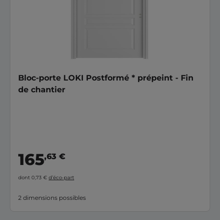
Bloc-porte LOKI Postformé * prépeint - Fin
de chantier
165
,63 €
dont 0,73 €
d’éco-part
2 dimensions possibles