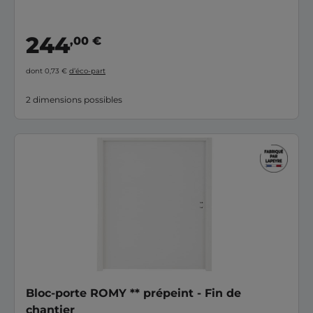
244
,00 €
dont 0,73 €
d’éco-part
2 dimensions possibles
Bloc-porte ROMY ** prépeint - Fin de
chantier