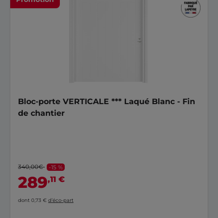
Bloc-porte VERTICALE *** Laqué Blanc - Fin
de chantier
340,00€
-15 %
289
,11 €
dont 0,73 €
d’éco-part