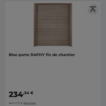
Bloc-porte RAPHY fin de chantier
234
,34 €
dont 0,73 €
d’éco-part