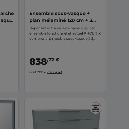
 arche
Ensemble sous-vasque +
 laqué
plan mélaminé 120 cm + 3
tiroirs PHOENIX
Repensez votre salle de bains avec cet
ensemble fonctionnel et actuel PHOENIX
comprenant meuble sous vasque à 3
tiroirs et un plan vasque en mélaminé.
Un pack clé en main qui bénéficie d'un
rapport qualité/ prix très compétitif. Il
838
,72 €
apportera une grande capacité de
rangements.
dont 7,00 €
d’éco-part