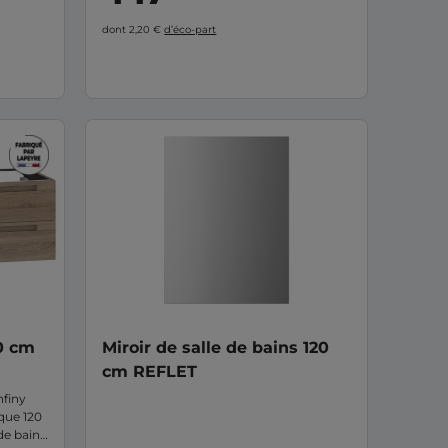
dont 2,20 €
d’éco-part
0 cm
Miroir de salle de bains 120
cm REFLET
nfiny
que 120
de bains