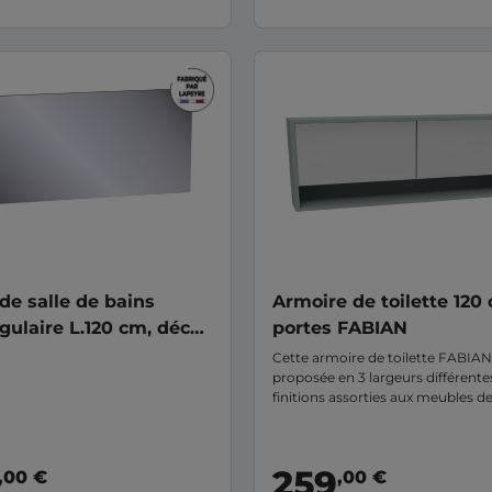
 de salle de bains
Armoire de toilette 120
gulaire L.120 cm, décor
portes FABIAN
ORMEO
Cette armoire de toilette FABIAN
proposée en 3 largeurs différentes
finitions assorties aux meubles de
même collection pour ainsi pouvo
une ambiance en toute harmonie
259
,00 €
,00 €