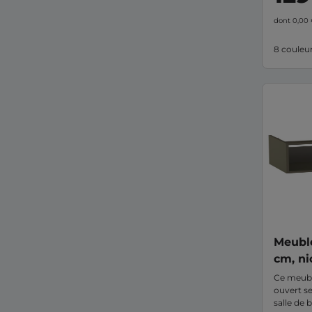
dont 0,00
8 couleu
Meuble
cm, ni
FORM
Ce meubl
ouvert s
salle de