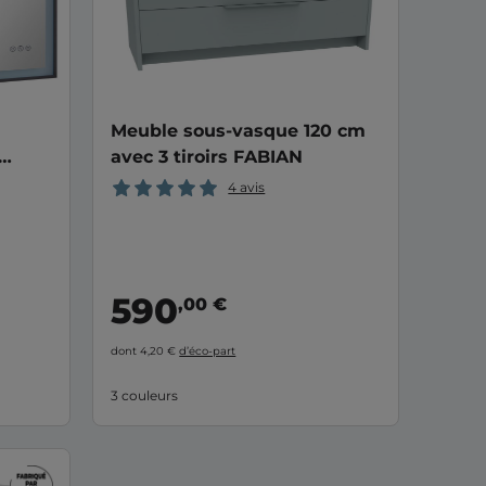
Meuble sous-vasque 120 cm
avec 3 tiroirs FABIAN
ndes
4 avis
590
,00 €
dont 4,20 €
d’éco-part
3 couleurs