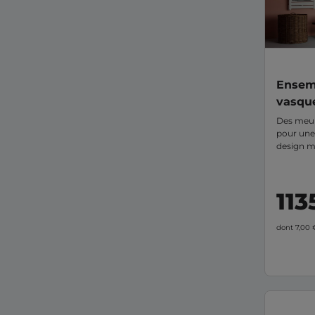
Ensem
vasque
vasque
Des meub
pour une 
PHOE
design m
PHOENIX à
magasin.
113
dont 7,00