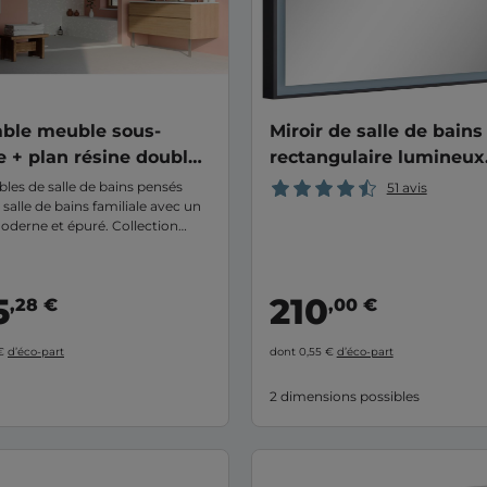
ble meuble sous-
Miroir de salle de bains
 + plan résine double
rectangulaire lumineux
 120 cm + 4 tiroirs
cadre métal et noir ba
les de salle de bains pensés
51 avis
salle de bains familiale avec un
NIX
LED
oderne et épuré. Collection
 découvrir sur le site et en
5
210
,28 €
,00 €
 €
d’éco-part
dont 0,55 €
d’éco-part
2 dimensions possibles