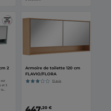
 cm 2
Armoire de toilette 120 cm
FLAVIO/FLORA
 est
13 avis
 et 3
 la
ir créer
..
447
,20 €