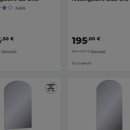
O/FLORA
verni laqué FORMEO
4 avis
6
195
,50 €
,00 €
€
d’éco-part
dont 0,00 €
d’éco-part
10 couleurs