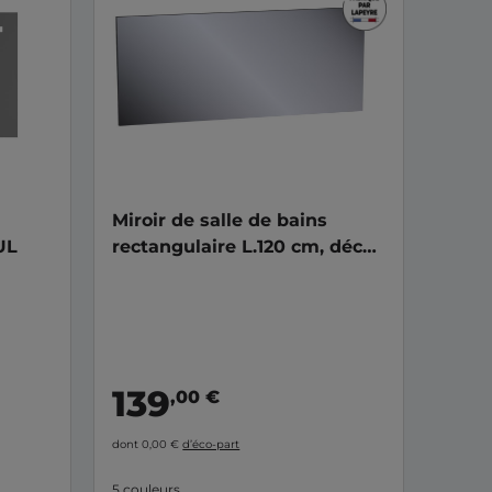
Miroir de salle de bains
UL
rectangulaire L.120 cm, décor
naturel FORMEO
139
,00 €
dont 0,00 €
d’éco-part
5 couleurs