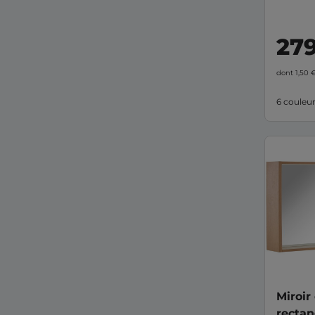
meubles 
pensée po
espaces m
27
budgets.
France, d
dont 1,50 
6 couleu
Miroir
rectan