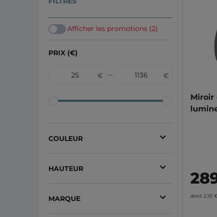
FILTRES
Afficher les promotions (2)
PRIX (€)
Miroir
lumin
COULEUR
Blanc
(28)
HAUTEUR
28
Ivoire
(18)
100.4 cm
(21)
Noir
(12)
dont 2,10 
MARQUE
110.4 cm
(21)
Bleu
(10)