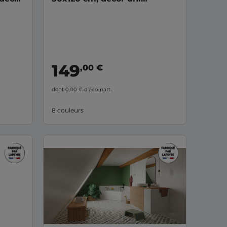
FORMEO
149
,00 €
dont 0,00 €
d’éco-part
8 couleurs