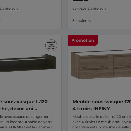
 €
d’éco-part
dont 6,05 €
d’éco-part
rs
3 couleurs
Promotion
 sous-vasque L.120
Meuble sous-vasque 12
che, décor uni
4 tiroirs INFINY
EO
e avec espace de rangement
Meuble de salle de bains 120 cm I
era un incontournable de votre
avec 4 tiroirs Le meuble sous vas
 bains. FORMEO est la gamme de
cm Infiny est un meuble de salle 