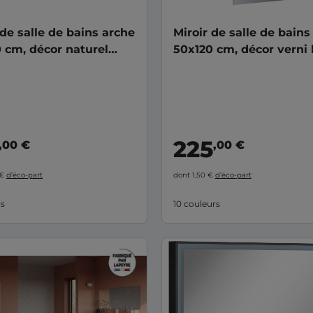
 de salle de bains arche
Miroir de salle de bains
 cm, décor naturel
50x120 cm, décor verni
EO
FORMEO
225
,00 €
,00 €
 €
d’éco-part
dont 1,50 €
d’éco-part
rs
10 couleurs