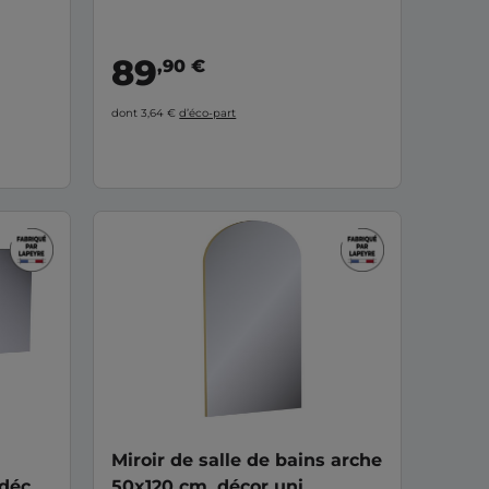
té de 4
e de
s de
89
,90 €
a
e style.
e salle
dont 3,64 €
d’éco-part
ment
s sont
Miroir de salle de bains arche
 décor
50x120 cm, décor uni