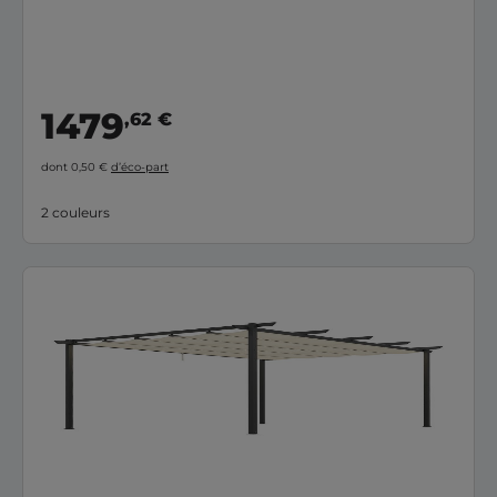
1479
,62 €
dont 0,50 €
d’éco-part
2 couleurs