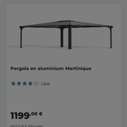
Pergola en aluminium Martinique
1 avis
1199
,00 €
dont 0,26 €
d’éco-part