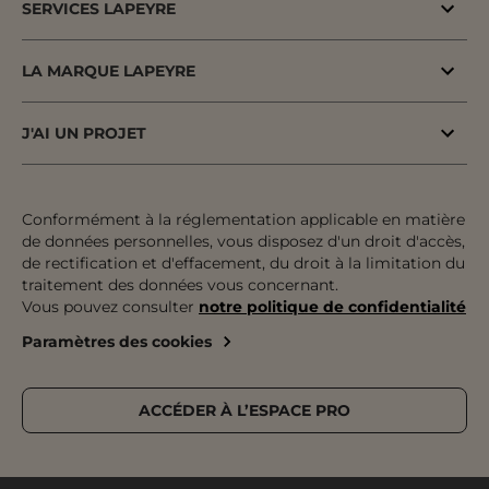
SERVICES LAPEYRE
Menuiserie porte & fenêtre
MaPrimeAdapt'
Cuisine & Electroménager
LA MARQUE LAPEYRE
MaPrimeRenov'
Salle de bains & WC
Lapeyre depuis 1931
Conseil à domicile
J'AI UN PROJET
Escalier, Rampe & Main-courante
Fiers d'être fabricants & distributeurs
Conseil en magasin
Votre projet pas à pas
Rangement, Dressing & Aménagement
Fabrication française
Atelier
Inspiration & Tendances
Conformément à la réglementation applicable en matière
Jardin & Extérieur
Engagements pour tous
de données personnelles, vous disposez d'un droit d'accès,
Financement
Préparer mon projet
Revêtement sol & mur
de rectification et d'effacement, du droit à la limitation du
Développement durable
traitement des données vous concernant.
Le paiement en plusieurs fois
Expertises & Tutoriels
Équipement & Outil
Vous pouvez consulter
notre politique de confidentialité
Recrutement
Le retrait des marchandises
Outils de configuration
Paramètres des cookies
Devenez franchisé
Livraison
Prise de rendez-vous
Nos magasins
Pose
Catalogue Lapeyre
ACCÉDER À L’ESPACE PRO
Service après-vente & Garantie