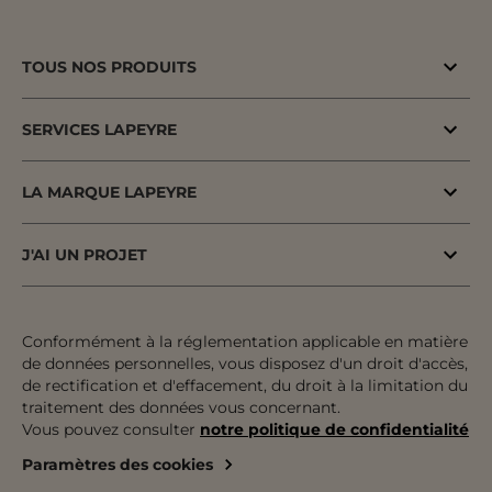
TOUS NOS PRODUITS
Bons plans
SERVICES LAPEYRE
Menuiserie porte & fenêtre
MaPrimeAdapt'
Cuisine & Electroménager
LA MARQUE LAPEYRE
MaPrimeRenov'
Salle de bains & WC
Lapeyre depuis 1931
Conseil à domicile
J'AI UN PROJET
Escalier, Rampe & Main-courante
Fiers d'être fabricants & distributeurs
Conseil en magasin
Votre projet pas à pas
Rangement, Dressing & Aménagement
Fabrication française
Atelier
Inspiration & Tendances
Conformément à la réglementation applicable en matière
Jardin & Extérieur
Engagements pour tous
de données personnelles, vous disposez d'un droit d'accès,
Financement
Préparer mon projet
Revêtement sol & mur
de rectification et d'effacement, du droit à la limitation du
Développement durable
traitement des données vous concernant.
Le paiement en plusieurs fois
Expertises & Tutoriels
Équipement & Outil
Vous pouvez consulter
notre politique de confidentialité
Recrutement
Le retrait des marchandises
Outils de configuration
Paramètres des cookies
Devenez franchisé
Livraison