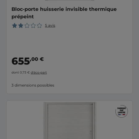
Bloc-porte huisserie invisible thermique
prépeint
5 avis
655
,00 €
dont 0,73 €
d’éco-part
3 dimensions possibles