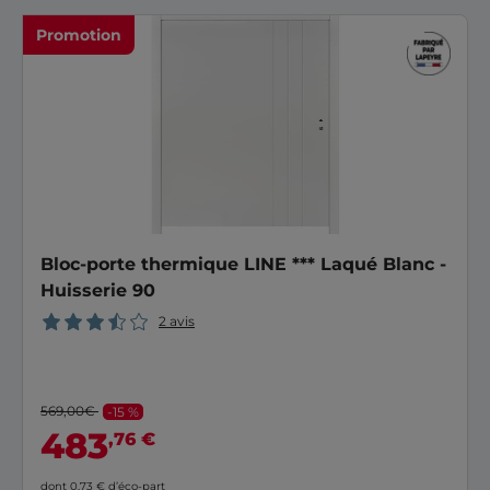
Promotion
Bloc-porte thermique LINE *** Laqué Blanc -
Huisserie 90
2 avis
569,00€
-15 %
483
,76 €
dont 0,73 €
d’éco-part