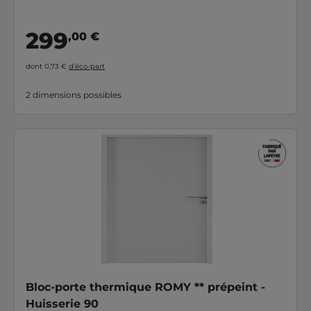
299
,00 €
dont 0,73 €
d’éco-part
2 dimensions possibles
Bloc-porte thermique ROMY ** prépeint -
Huisserie 90