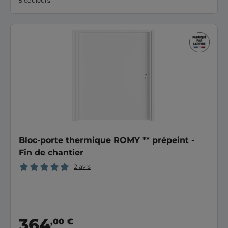
5 couleurs
Bloc-porte thermique ROMY ** prépeint -
Fin de chantier
2 avis
364
,00 €