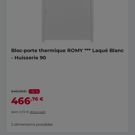
Bloc-porte thermique ROMY *** Laqué Blanc
- Huisserie 90
549,00€
-15 %
466
,76 €
dont 0,73 €
d’éco-part
2 dimensions possibles