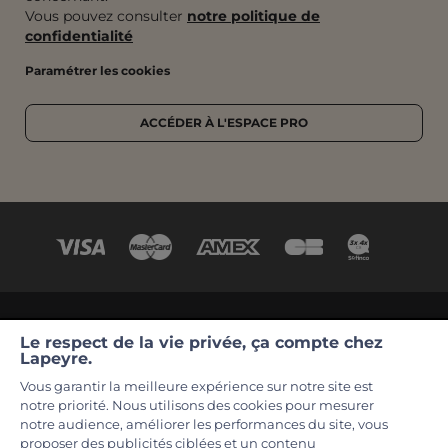
Vous pouvez consulter
notre politique de
confidentialité
Paramétrer les cookies
ACCÉDER À L'ESPACE PRO
©2026 Lapeyre
CGV
Conditions de nos offres en cours
Le respect de la vie privée, ça compte chez
Lapeyre.
Mentions légales
La garantie Lapeyre
Contact
Vous garantir la meilleure expérience sur notre site est
Déclaration d’accessibilité : non conforme
notre priorité. Nous utilisons des cookies pour mesurer
notre audience, améliorer les performances du site, vous
Vos données et vos droits
Partenaires
proposer des publicités ciblées et un contenu