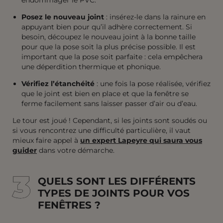
endommager le PVC.
Posez le nouveau joint
: insérez-le dans la rainure en
appuyant bien pour qu’il adhère correctement. Si
besoin, découpez le nouveau joint à la bonne taille
pour que la pose soit la plus précise possible. Il est
important que la pose soit parfaite : cela empêchera
une déperdition thermique et phonique.
Vérifiez l’étanchéité
: une fois la pose réalisée, vérifiez
que le joint est bien en place et que la fenêtre se
ferme facilement sans laisser passer d’air ou d’eau.
Le tour est joué ! Cependant, si les joints sont soudés ou
si vous rencontrez une difficulté particulière, il vaut
mieux faire appel à
un expert Lapeyre qui saura vous
guider
dans votre démarche.
3
3
QUELS SONT LES DIFFÉRENTS
TYPES DE JOINTS POUR VOS
FENÊTRES ?