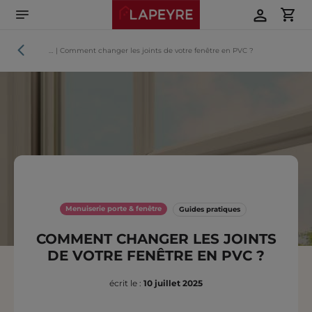
Aller
directement
au
contenu
Guides
…
|
Comment changer les joints de votre fenêtre en PVC ?
pratiques
Menuiserie porte & fenêtre
Guides pratiques
COMMENT CHANGER LES JOINTS
DE VOTRE FENÊTRE EN PVC ?
écrit le :
10 juillet 2025