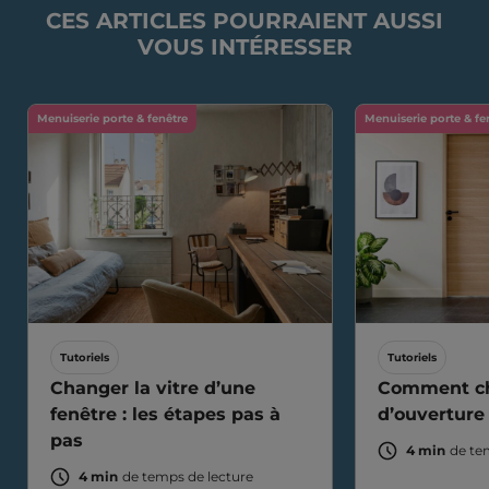
CES ARTICLES POURRAIENT AUSSI
VOUS INTÉRESSER
Menuiserie porte & fenêtre
Menuiserie porte & fe
Tutoriels
Tutoriels
Changer la vitre d’une
Comment ch
fenêtre : les étapes pas à
d’ouverture
pas
4 min
de te
4 min
de temps de lecture