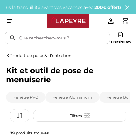
uillité avant vos vacances avec
200€ offerts
tous les 1 000€ d'ac
Prendre RDV
Produit de pose & d'entretien
Kit et outil de pose de
menuiserie
Fenêtre PVC
Fenêtre Aluminium
Fenêtre Bois
Filtres
79
produits trouvés