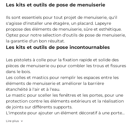
Les kits et outils de pose de menuiserie
Ils sont essentiels pour tout projet de menuiserie, qu'il
s'agisse d'installer une étagère, un placard. Lapeyre
propose des éléments de menuiserie, sûre et esthétique.
Optez pour notre sélection d'outils de pose de menuiserie,
la garantie d'un bon résultat.
Les kits et outils de pose incontournables
Les pistolets à colle pour la fixation rapide et solide des
pièces de menuiserie ou pour combler les trous et fissures
dans le bois.
Les colles et mastics pour remplir les espaces entre les
éléments de menuiserie et améliorer la barrière
étanchéité à l'air et à l'eau.
Le mastic pour sceller les fenêtres et les portes, pour une
protection contre les éléments extérieurs et la réalisation
de joints sur différents supports.
L'imposte pour ajouter un élément décoratif à une porte
ou une fenêtre.
Lire plus
Les kits de fixation, composés de clous et vis, l'essentiel
des outils de pose de menuiserie pour fixer les éléments