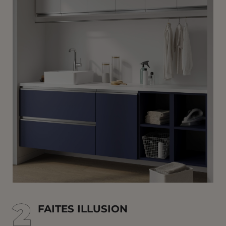
2
2
FAITES ILLUSION