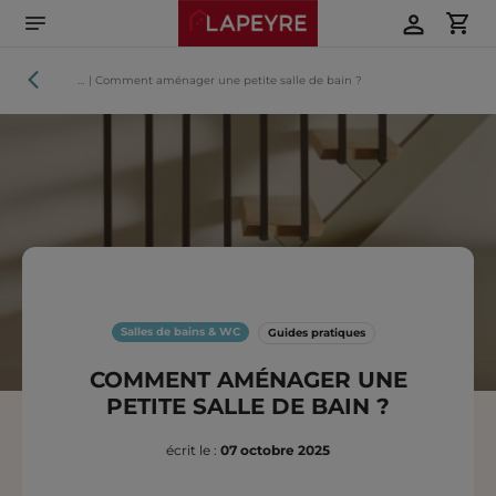
Aller
directement
au
contenu
Guides
…
|
Comment aménager une petite salle de bain ?
pratiques
Salles de bains & WC
Guides pratiques
COMMENT AMÉNAGER UNE
PETITE SALLE DE BAIN ?
écrit le :
07 octobre 2025