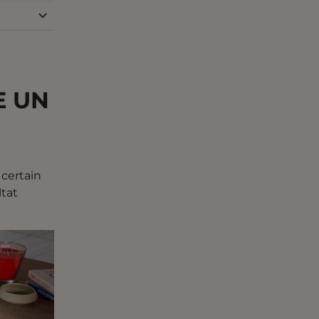
E UN
 certain
ltat