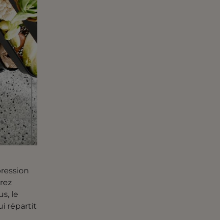
pression
rrez
s, le
i répartit