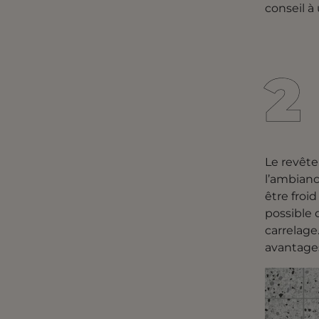
conseil à
2
2
Le revête
l’ambianc
être froi
possible 
carrelage
avantages