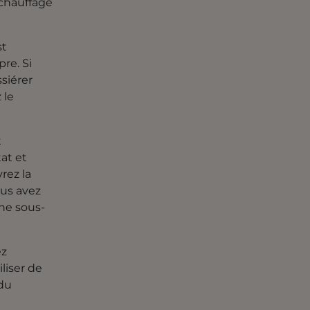
 chauffage
st
re. Si
siérer
 le
t
at et
rez la
ous avez
ne sous-
ez
liser de
 du