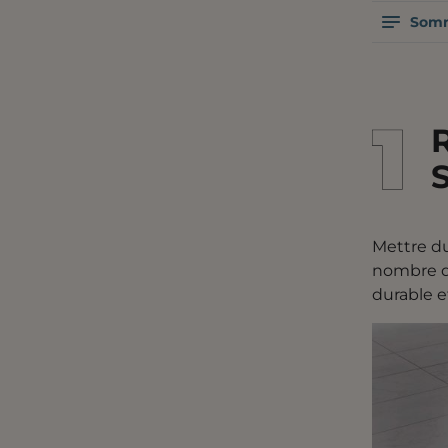
Somm
1
1
Mettre du
nombre de
durable et