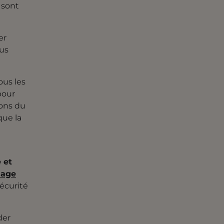
 sont
er
ous
ous les
pour
ions du
que la
 et
lage
sécurité
der