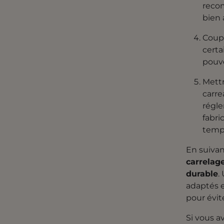
recom
bien 
Coupe
certa
pouve
Mettr
carre
régle
fabri
tempé
En suivan
carrelage
durable
.
adaptés e
pour évit
Si vous a