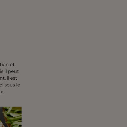
tion et
s il peut
, il est
l sous le
ux