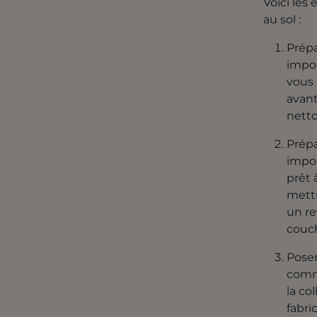
Voici les
au sol :
Prépa
impor
vous 
avant
netto
Prépa
impor
prêt 
mettr
un re
couch
Poser
comme
la co
fabri