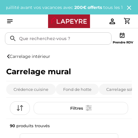
 vos vacances avec
200€ offerts
tous les 1 000€ d'achats.
J'en pr
Prendre RDV
Carrelage intérieur
Carrelage mural
Crédence cuisine
Fond de hotte
Carrelage sol
Filtres
90
produits trouvés