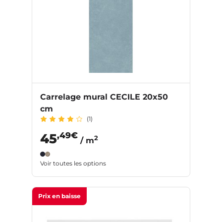
Carrelage mural CECILE 20x50
cm
(1)
,49€
45
2
/ m
Voir toutes les options
Prix en baisse