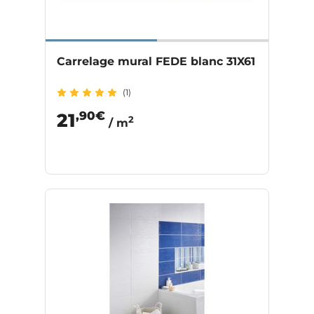
Carrelage mural FEDE blanc 31X61
(1)
,90€
21
2
/ m