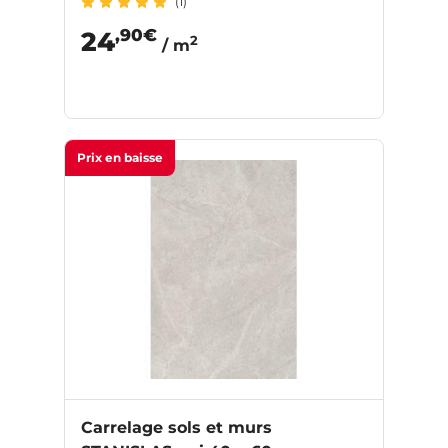
(1)
,90€
24
2
/ m
Prix en baisse
Carrelage sols et murs