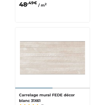
,49€
48
2
/ m
Carrelage mural FEDE décor
blanc 31X61