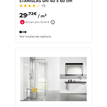
STANISLAS uni 40 x 60 cm
(11)
,72€
29
2
/ m
Ancien prix: 32,46 €
Voir toutes les options