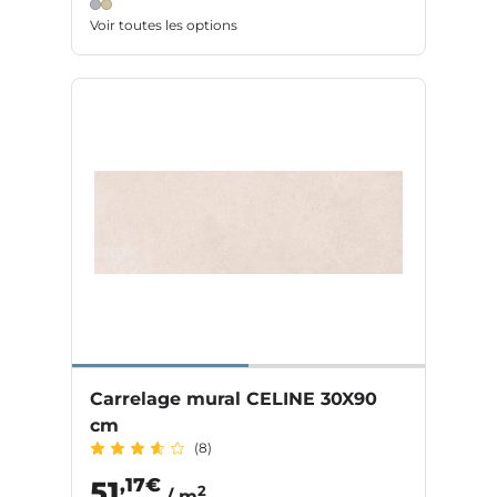
Voir toutes les options
Carrelage mural CELINE 30X90
cm
(8)
,17€
51
2
/ m