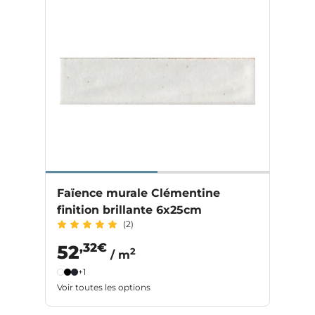
Faïence murale Clémentine
finition brillante 6x25cm
(2)
,32€
52
2
/ m
+1
Voir toutes les options