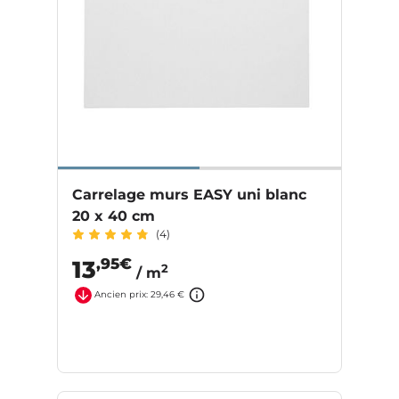
Carrelage murs EASY uni blanc
20 x 40 cm
(4)
,95€
13
2
/ m
Ancien prix: 29,46 €