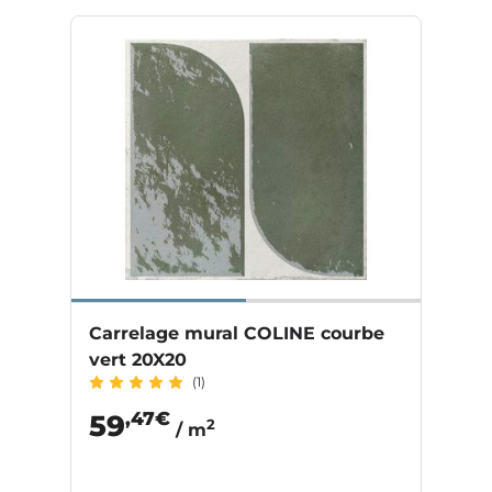
Carrelage mural COLINE courbe
vert 20X20
(1)
,47€
59
2
/ m