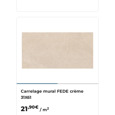
Carrelage mural FEDE crème
31X61
,90€
21
2
/ m