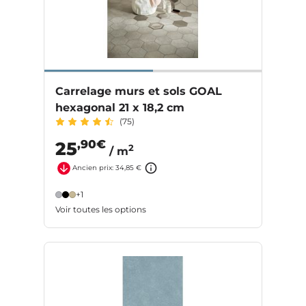
Carrelage murs et sols GOAL
hexagonal 21 x 18,2 cm
(75)
,90€
25
2
/ m
Ancien prix: 34,85 €
+1
Voir toutes les options