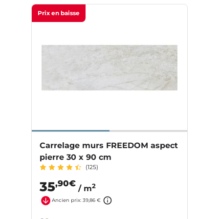
Prix en baisse
Carrelage murs FREEDOM aspect
pierre 30 x 90 cm
(125)
,90€
35
2
/ m
Ancien prix: 39,86 €