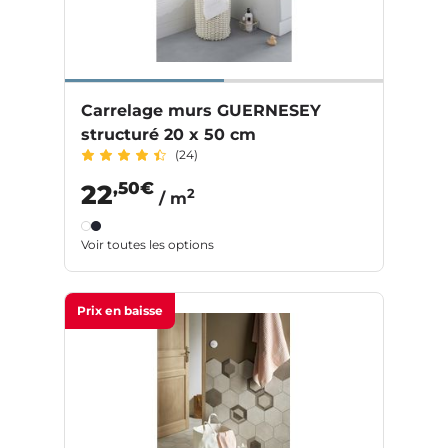
Carrelage murs GUERNESEY
structuré 20 x 50 cm
(24)
,50€
22
2
/ m
Voir toutes les options
Prix en baisse