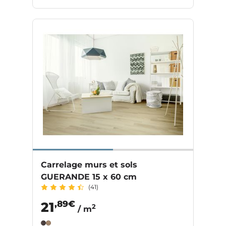
Carrelage murs et sols
GUERANDE 15 x 60 cm
(41)
,89€
21
2
/ m