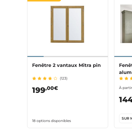
Fenêtre 2 vantaux Mitra pin
Fenê
alum
(123)
mesu
,00€
199
À parti
14
SUR 
18 options disponibles