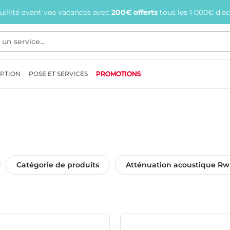
quillité avant vos vacances avec
200€ offerts
tous les 1 000€ d'a
EPTION
POSE ET SERVICES
PROMOTIONS
Catégorie de produits
Atténuation acoustique Rw