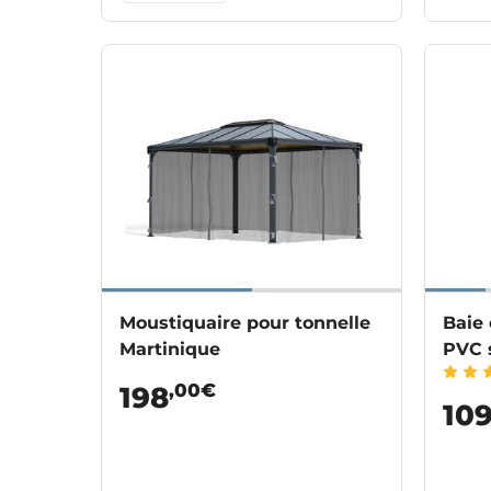
Moustiquaire pour tonnelle
Baie 
Martinique
PVC 
,00€
198
10