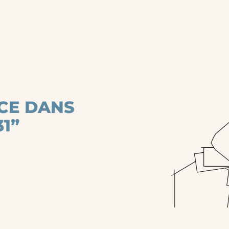
CE DANS
1”