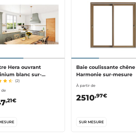
tre Hera ouvrant
Baie coulissante chêne
inium blanc sur-
Harmonie sur-mesure
(2)
re
À partir de
r de
,97€
2510
,21€
47
MESURE
SUR MESURE