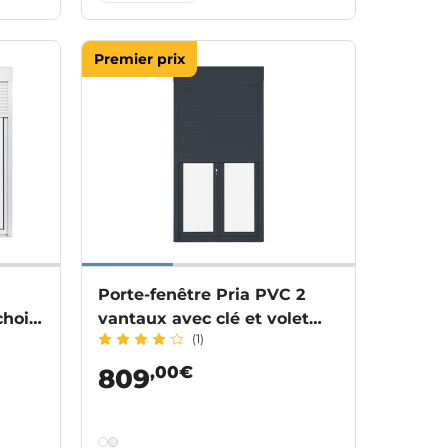
Premier prix
Porte-fenêtre Pria PVC 2
choix
vantaux avec clé et volet
(1)
ur
roulant intégré sans
soubassement
,00€
809