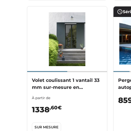
Sér
Volet coulissant 1 vantail 33
Perg
mm sur-mesure en
auto
aluminium
alum
À partir de
85
,60€
1338
SUR MESURE