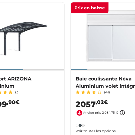
Prix en baisse
ort ARIZONA
Baie coulissante Néva
inium
Aluminium volet intég
(3)
(41)
,90€
,02€
99
2057
Ancien prix: 2 084,75 €
Voir toutes les options