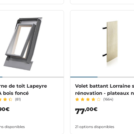
ne de toit Lapeyre
Volet battant Lorraine 
 bois foncé
rénovation - plateaux 
(81)
(1664)
,90€
,00€
77
ns disponibles
21 options disponibles