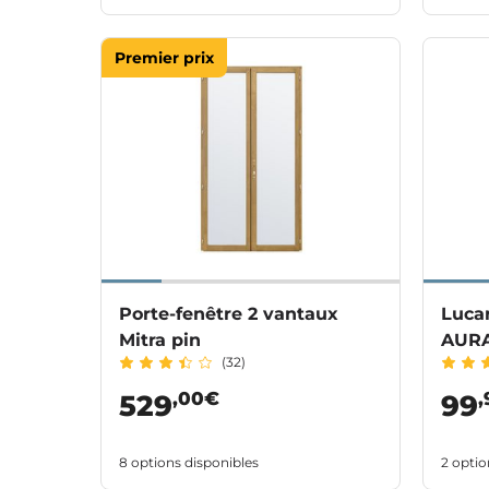
Premier prix
Porte-fenêtre 2 vantaux
Lucar
Mitra pin
AURA
(32)
,00€
529
99
8 options disponibles
2 optio