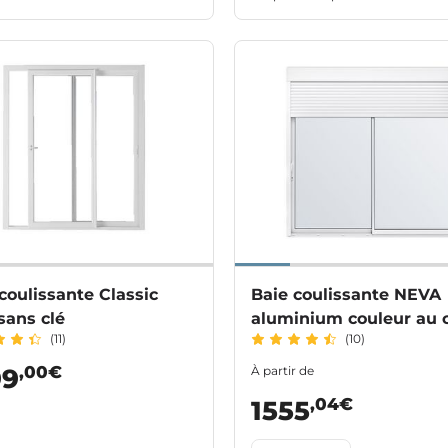
coulissante Classic
Baie coulissante NEVA
sans clé
aluminium couleur au 
(11)
(10)
volet roulant intégré s
mesure
,00€
99
À partir de
,04€
1555