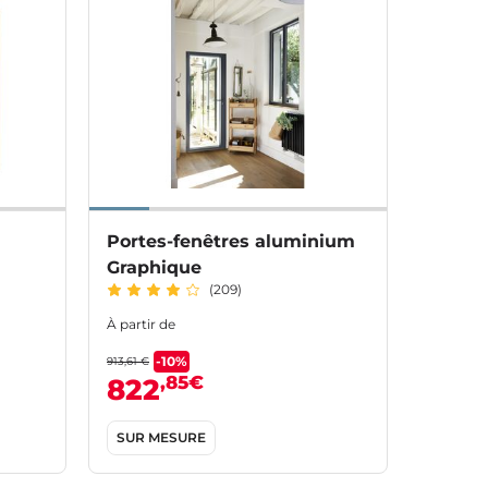
Portes-fenêtres aluminium
Graphique
(209)
À partir de
-10%
913,61 €
,85€
822
SUR MESURE