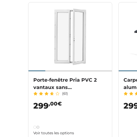
Porte-fenêtre Pria PVC 2
Carp
vantaux sans
alum
(61)
soubassement
,00€
299
29
Voir toutes les options