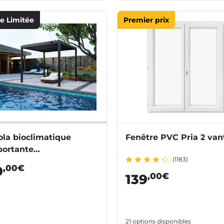
ie Limitée
Premier prix
ola bioclimatique
Fenêtre PVC Pria 2 va
portante
(1183)
inium/acier Atlas
,00€
9
,00€
139
21 options disponibles