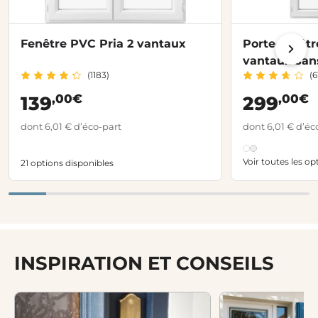
Fenêtre PVC Pria 2 vantaux
Porte-fenêtr
vantaux san
(1183)
(6
,00€
,00€
139
299
dont 6,01 € d’éco-part
dont 6,01 € d’éc
Voir toutes les op
21 options disponibles
INSPIRATION ET CONSEILS