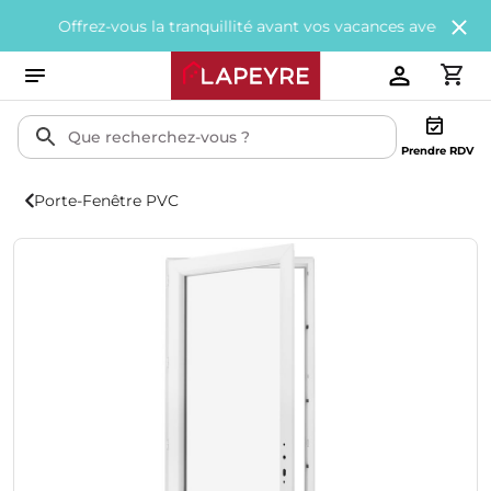
rez-vous la tranquillité avant vos vacances avec
200€ offerts
tou
Prendre RDV
Porte-Fenêtre PVC