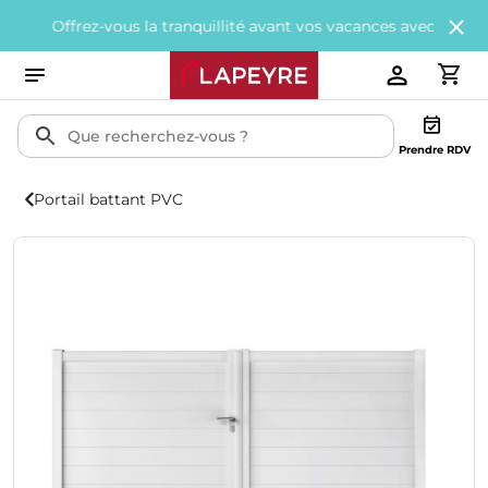
frez-vous la tranquillité avant vos vacances avec
200€ offerts
to
Prendre RDV
Portail battant PVC