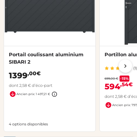
Portail coulissant aluminium
Portillon al
SIBARI 2
(1)
,00€
1399
-15%
699,00 €
,54€
594
dont 2,58 € d’éco-part
Ancien prix: 1 497,21 €
dont 2,58 € d’éc
Ancien prix: 797
4 options disponibles