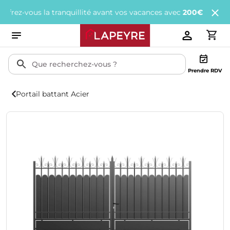
-vous la tranquillité avant vos vacances avec
200€ offerts
tous l
Prendre RDV
Portail battant Acier