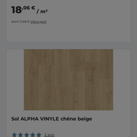
18
,06 €
/ m²
dont 0,48 €
d’éco-part
Sol ALPHA VINYLE chêne beige
2 avis