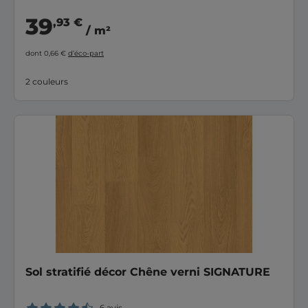
39
,93 €
/ m²
dont 0,66 €
d’éco-part
2 couleurs
Sol stratifié décor Chêne verni SIGNATURE
6 avis