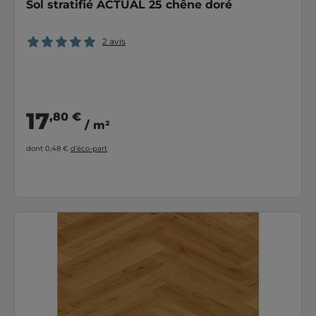
Sol stratifié ACTUAL 25 chêne doré
2 avis
17
,80 €
/ m²
dont 0,48 €
d’éco-part