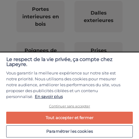
Portes
Dalles
interieures en
exterieures
bois
Poignees de
Prises
porte interieur
exterieures
Le respect de la vie privée, ça compte chez
Lapeyre.
Vous garantir la meilleure expérience sur notre site est
notre priorité. Nous utilisons des cookies pour mesurer
Porte
notre audience, améliorer les performances du site, vous
proposer des publicités ciblées et un contenu
interieure
Cloture lisse
personnalisé.
En savoir plus
blanc
Continuer sans accepter
Tout accepter et fermer
Colonne de
Plinthes pour
Paramétrer les cookies
bain avec
cuisine