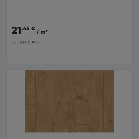
21
,45 €
/ m²
dont 0,56 €
d’éco-part