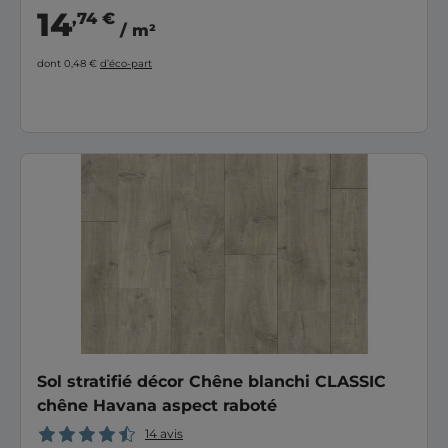
14
,74 €
/ m²
dont 0,48 €
d’éco-part
Sol stratifié décor Chêne blanchi CLASSIC
chêne Havana aspect raboté
14 avis