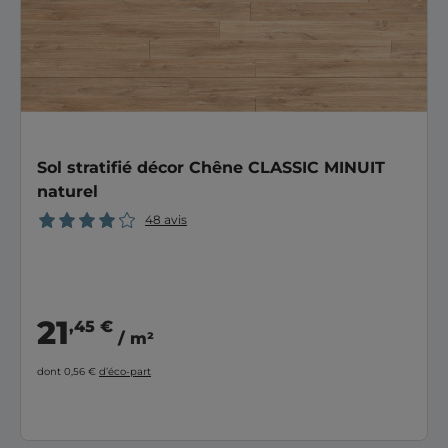
Sol stratifié décor Chêne CLASSIC MINUIT
naturel
48 avis
21
,45 €
/ m²
dont 0,56 €
d’éco-part