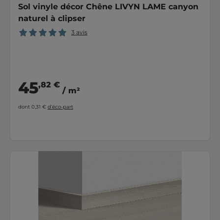
Sol vinyle décor Chêne LIVYN LAME canyon
naturel à clipser
3 avis
45
,82 €
/ m²
dont 0,31 €
d’éco-part