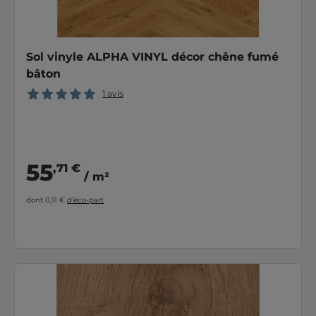
Sol vinyle ALPHA VINYL décor chêne fumé
bâton
1 avis
55
,71 €
/ m²
dont 0,11 €
d’éco-part