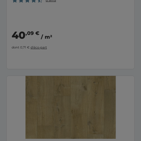
40
,09 €
/ m²
dont 0,71 €
d’éco-part