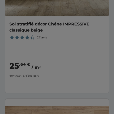
Sol stratifié décor Chêne IMPRESSIVE
classique beige
27 avis
25
,64 €
/ m²
dont 0,64 €
d’éco-part