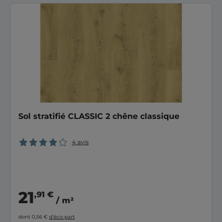
Sol stratifié CLASSIC 2 chêne classique
4 avis
21
,91 €
/ m²
dont 0,56 €
d’éco-part