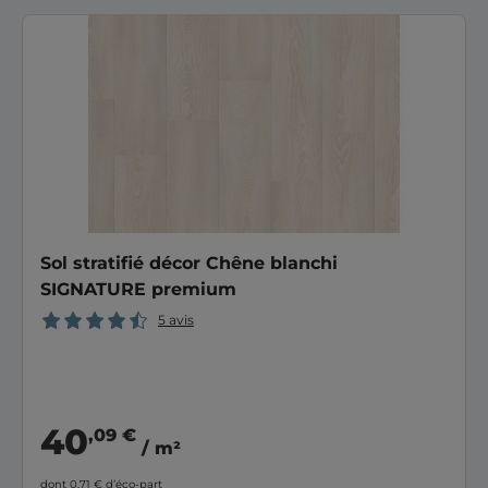
Sol stratifié décor Chêne blanchi
SIGNATURE premium
5 avis
40
,09 €
/ m²
dont 0,71 €
d’éco-part