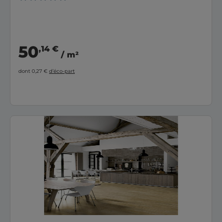
50
,14 €
/ m²
dont 0,27 €
d’éco-part