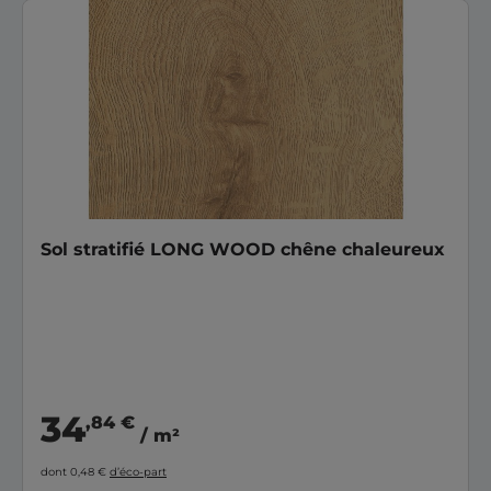
Sol stratifié LONG WOOD chêne chaleureux
34
,84 €
/ m²
dont 0,48 €
d’éco-part