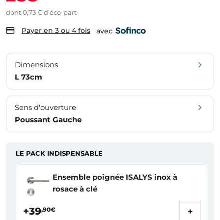
dont 0,73 € d’éco-part
Payer en 3 ou 4 fois
avec
Dimensions
L 73cm
Sens d'ouverture
Poussant Gauche
LE PACK INDISPENSABLE
Ensemble poignée ISALYS inox à
rosace à clé
+39
,90€
+