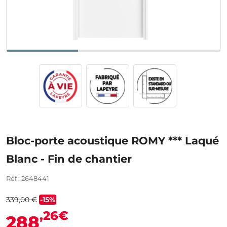
Bloc-porte acoustique ROMY *** Laqué
Blanc - Fin de chantier
Réf : 2648441
339,00 €
-15%
,26€
288