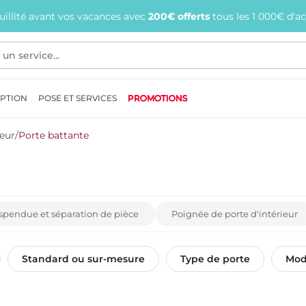
quillité avant vos vacances avec
200€ offerts
tous les 1 000€ d'a
EPTION
POSE ET SERVICES
PROMOTIONS
ieur
/
Porte battante
spendue et séparation de pièce
Poignée de porte d'intérieur
Standard ou sur-mesure
Type de porte
Mod