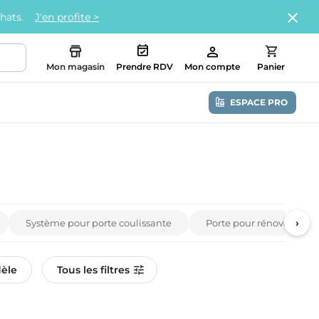
chats.
J'en profite >
Mon magasin
Prendre RDV
Mon compte
Panier
ESPACE PRO
›
Système pour porte coulissante
Porte pour rénovation
èle
Tous les filtres