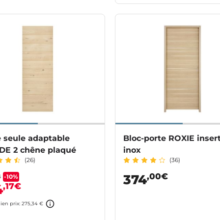
e seule adaptable
Bloc-porte ROXIE inser
DE 2 chêne plaqué
inox
(26)
(36)
,00€
374
-10%
€
,17€
4
ien prix: 275,34 €