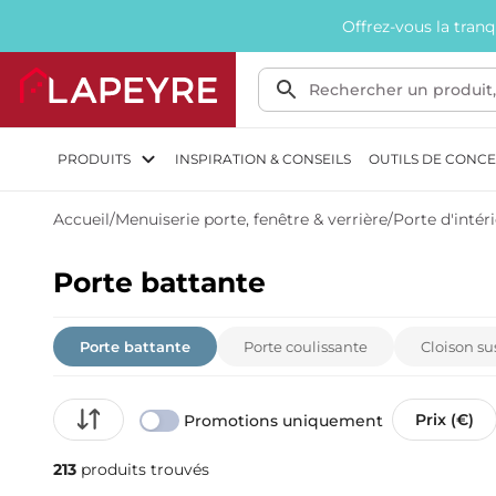
Offrez-vous la tran
PRODUITS
INSPIRATION & CONSEILS
OUTILS DE CONC
Accueil
/
Menuiserie porte, fenêtre & verrière
/
Porte d'intér
Porte battante
Porte battante
Porte coulissante
Cloison su
Prix (€)
Promotions uniquement
213
produits trouvés