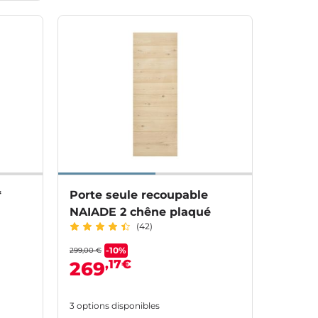
*
Porte seule recoupable
NAIADE 2 chêne plaqué
(42)
-10%
299,00 €
,17€
269
3 options disponibles