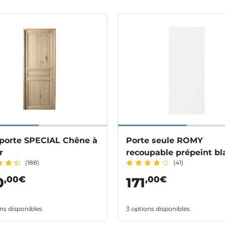
-porte SPECIAL Chêne à
Porte seule ROMY
r
recoupable prépeint bl
(188)
(41)
,00€
,00€
0
171
ns disponibles
3 options disponibles