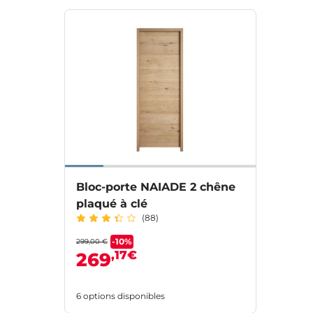
Bloc-porte NAIADE 2 chêne
plaqué à clé
(88)
-10%
299,00 €
,17€
269
6 options disponibles