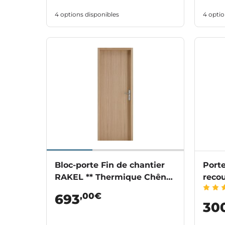
4 options disponibles
4 optio
Bloc-porte Fin de chantier
Port
RAKEL ** Thermique Chêne
reco
plaqué - Huisserie 70
,00€
693
30