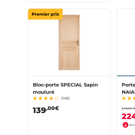
Premier prix
Bloc-porte SPECIAL Sapin
Port
mouluré
NAIA
(148)
,00€
139
249,00 
22
Anc