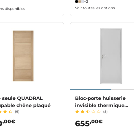
+2
Voir toutes les options
ns disponibles
e seule QUADRAL
Bloc-porte huisserie
upable chêne plaqué
invisible thermique
(6)
(5)
prépeint
,00€
,00€
0
655