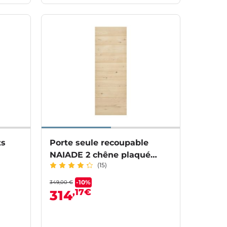
ts
Porte seule recoupable
NAIADE 2 chêne plaqué
(15)
H.220 cm
-10%
349,00 €
,17€
314