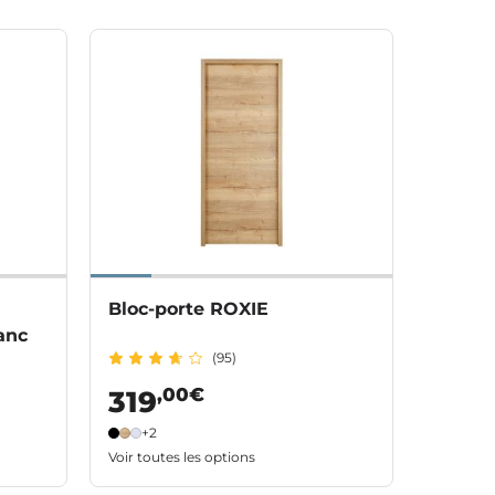
Bloc-porte ROXIE
anc
(95)
,00€
319
+2
Voir toutes les options