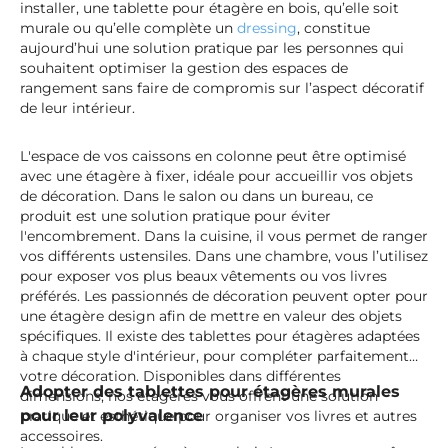
installer, une tablette pour étagère en bois, qu’elle soit
murale ou qu’elle complète un
dressing
, constitue
aujourd’hui une solution pratique par les personnes qui
souhaitent optimiser la gestion des espaces de
rangement sans faire de compromis sur l’aspect décoratif
de leur intérieur.
L'espace de vos caissons en colonne peut être optimisé
avec une étagère à fixer, idéale pour accueillir vos objets
de décoration. Dans le salon ou dans un bureau, ce
produit est une solution pratique pour éviter
l'encombrement. Dans la cuisine, il vous permet de ranger
vos différents ustensiles. Dans une chambre, vous l’utilisez
pour exposer vos plus beaux vêtements ou vos livres
préférés. Les passionnés de décoration peuvent opter pour
une étagère design afin de mettre en valeur des objets
spécifiques. Il existe des tablettes pour étagères adaptées
à chaque style d'intérieur, pour compléter parfaitement
votre décoration. Disponibles dans différentes
Adopter des tablettes pour étagères murales
dimensions, nos étagères vous offrent une solution
pour leur polyvalence
pratique et esthétique pour organiser vos livres et autres
accessoires.