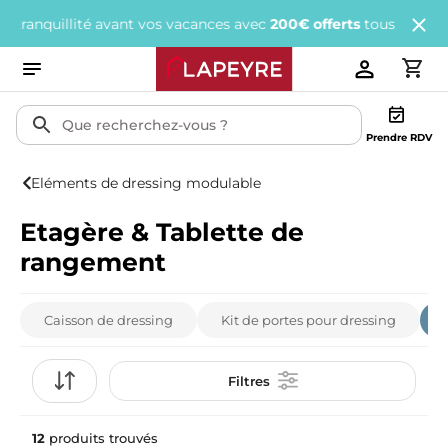
llité avant vos vacances avec
200€ offerts
tous les 1 000€ d'ach
Prendre RDV
Eléments de dressing modulable
Etagère & Tablette de
rangement
Caisson de dressing
Kit de portes pour dressing
Filtres
12
produits trouvés