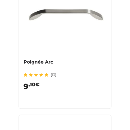
Poignée Arc
(13)
,10€
9