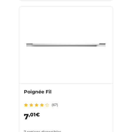
Poignée Fil
(67)
,01€
7
7 options disponibles