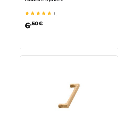
(1)
,50€
6