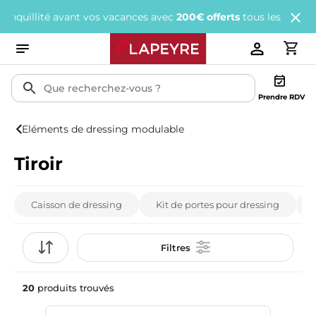
é avant vos vacances avec
200€ offerts
tous les 1 000€ d'achats.
Prendre RDV
Eléments de dressing modulable
Tiroir
Caisson de dressing
Kit de portes pour dressing
Filtres
20
produits trouvés