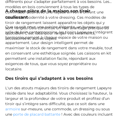
différents pour s’adapter parfaitement à vos besoins. Les
modèles en bois conviennent à tous les types de
A chaque pièce de la maison son tiroir
commode. Ceux avec une façade en verre offrent une
coulissant
touche de modernité à votre dressing. Ces modèles de
tiroir de rangement laissent apparaître les objets qui y
Que ce soit pour une cuisine élégante, un bureau ou une
sont rangés. Cela constitue un réel avantage pratique au
salle de bain contemporaine, les tiroirs Lapeyre s'intègrent
quotidien. C'est idéal pour ranger vos vêtements,
harmonieusement à chaque espace de votre maison ou
accessoires et autres objets.
appartement. Leur design intelligent permet de
maximiser le stock de rangement dans votre meuble, tout
en conservant une esthétique soignée. Les caissons en kit
permettent une installation facile, répondant aux
exigences de tous, que vous soyez propriétaire ou
locataire.
Des tiroirs qui s’adaptent à vos besoins
L'un des atouts majeurs des tiroirs de rangement Lapeyre
réside dans leur adaptabilité. Vous choisissez la hauteur, la
largeur et la profondeur de votre produit et profitez d’un
tiroir qui s’intègre sans difficulté, que ce soit dans une
armoire
sur-mesure, une commode, un dressing ou sous
une
porte de placard battante
! Avec des couleurs incluant