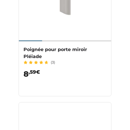
Poignée pour porte miroir
Pléiade
(3)
,59€
8