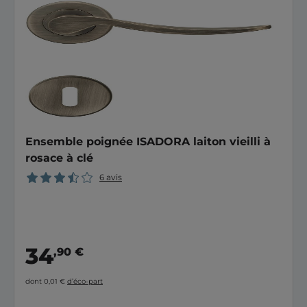
Ensemble poignée ISADORA laiton vieilli à
rosace à clé
6 avis
34
,90 €
dont 0,01 €
d’éco-part