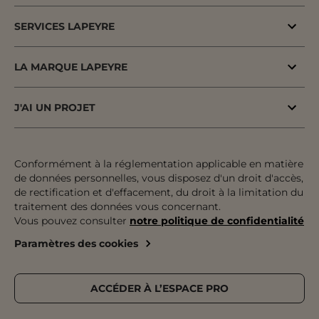
Bons plans
SERVICES LAPEYRE
Menuiserie porte & fenêtre
MaPrimeAdapt'
Cuisine & Electroménager
LA MARQUE LAPEYRE
MaPrimeRenov'
Salle de bains & WC
Lapeyre depuis 1931
Conseil à domicile
J'AI UN PROJET
Escalier, Rampe & Main-courante
Fiers d'être fabricants & distributeurs
Conseil en magasin
Votre projet pas à pas
Rangement, Dressing & Aménagement
Fabrication française
Atelier
Inspiration & Tendances
Conformément à la réglementation applicable en matière
Jardin & Extérieur
Engagements pour tous
de données personnelles, vous disposez d'un droit d'accès,
Financement
Préparer mon projet
Revêtement sol & mur
de rectification et d'effacement, du droit à la limitation du
Développement durable
traitement des données vous concernant.
Le paiement en plusieurs fois
Expertises & Tutoriels
Équipement & Outil
Vous pouvez consulter
notre politique de confidentialité
Recrutement
Le retrait des marchandises
Outils de configuration
Paramètres des cookies
Devenez franchisé
Livraison
Prise de rendez-vous
Nos magasins
Pose
Catalogue Lapeyre
ACCÉDER À L’ESPACE PRO
Service après-vente & Garantie