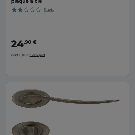
plaque à clé
3 avis
24
,90 €
dont 0,01 €
d’éco-part