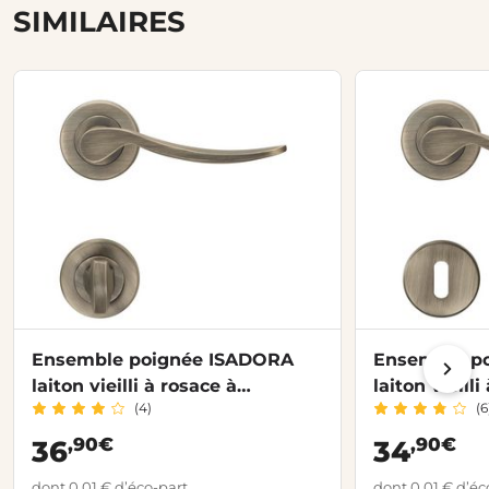
SIMILAIRES
Ensemble poignée ISADORA
Ensemble p
laiton vieilli à rosace à
laiton vieilli
(4)
(6
condamnation
,90€
,90€
36
34
dont 0,01 € d’éco-part
dont 0,01 € d’éc